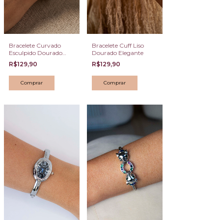
Bracelete Curvado
Bracelete Cuff Liso
Esculpido Dourado
Dourado Elegante
Design Orgânico
R$129,90
R$129,90