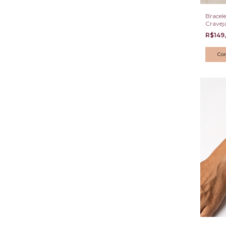
Bracele
Cravej
Zircôni
R$149