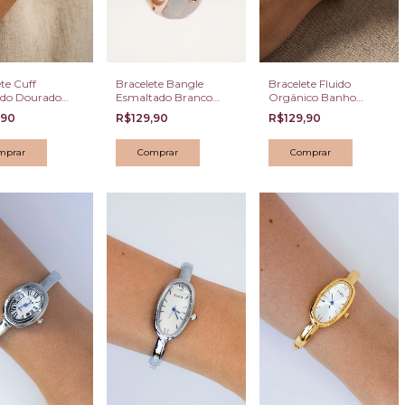
te Cuff
Bracelete Bangle
Bracelete Fluido
ido Dourado
Esmaltado Branco
Orgânico Banho
Imponente
com Cristais
Dourado e Ródio
,90
R$129,90
R$129,90
Champagne Oval
Branco
Dourado