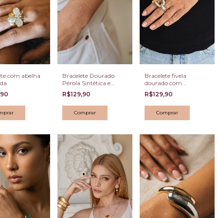
ete com abelha
Bracelete Dourado
Bracelete fivela
ada
Pérola Sintética e
dourado com
Placas Lisas Modernas
cravejado
,90
R$129,90
R$129,90