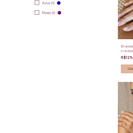
Azul (1)
Roxo (1)
Bracel
cravej
R$129