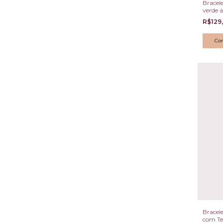
Bracel
verde 
R$129
Bracel
com Te