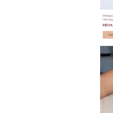
Relógio
Heritag
R$129