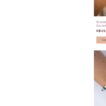
Bracele
Esculp
Fosco 
R$129