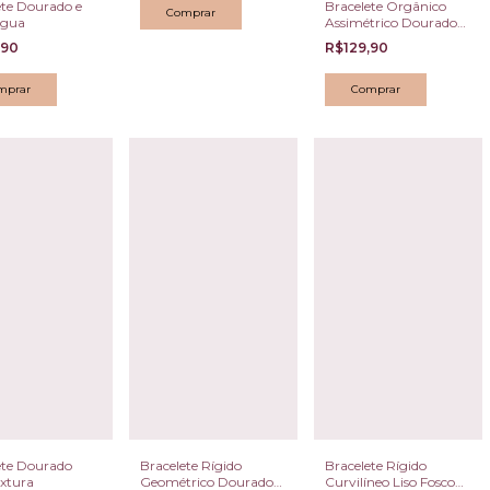
ete Dourado e
Bracelete Orgânico
água
Assimétrico Dourado
com Resina Preta
,90
R$129,90
Leitosa
ete Dourado
Bracelete Rígido
Bracelete Rígido
xtura
Geométrico Dourado
Curvilíneo Liso Fosco