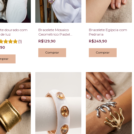
ete dourado com
Bracelete Mosaico
Bracelete Egípcia com
 de luz
Geométrico Pastel
Pedraria
Dourado
(1)
R$129,90
R$249,90
,90
Comprar