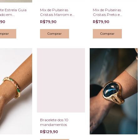
te Estrela Guia
Mix de Pulseiras
Mix de Pulseiras
ado em
Cristais Preto e
Cristais Marrom e
as
Dourado com
Dourado com
,90
R$79,90
R$79,90
Medalhas dos 10
Medalhas dos 10
Mandamentos
Mandamentos
Bracelete dos 10
mandamentos
R$129,90