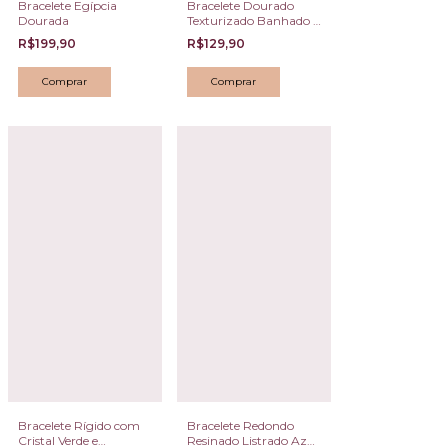
Bracelete Egípcia
Bracelete Dourado
Dourada
Texturizado Banhado a
Ouro com Pedras
R$199,90
R$129,90
Leitosas Creme
Bracelete Rígido com
Bracelete Redondo
Cristal Verde e
Resinado Listrado Azul