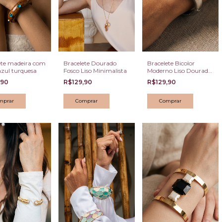
ete madeira com
Bracelete Dourado
Bracelete Bicolor
azul turquesa
Fosco Liso Minimalista
Moderno Liso Dourado
e Prateado
,90
R$129,90
R$129,90