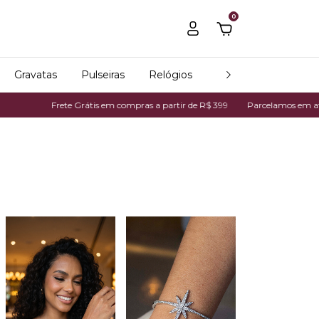
0
Gravatas
Pulseiras
Relógios
Todos os produtos
Grátis em compras a partir de R$ 399
Parcelamos em até 7x no cartão de c