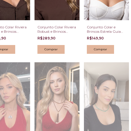
to Colar Riviera
Conjunto Colar Riviera
Conjunto Colar e
 e Brincos
Robust e Brincos
Brincos Estrela Guia
Cravejados em
Botão Cravejados em
Cravejado em
,90
R$289,90
R$149,90
 Zircônias
Halo de Zircônias
Zircônias
Multicores