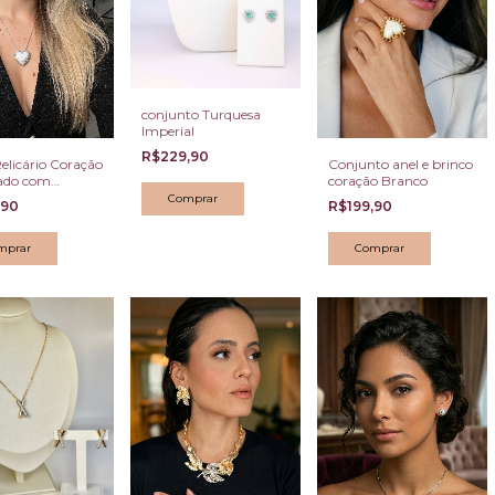
conjunto Turquesa
Imperial
R$229,90
elicário Coração
Conjunto anel e brinco
ado com
coração Branco
as – Pingente
,90
R$199,90
re