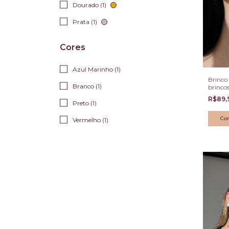
Dourado (1)
Prata (1)
Cores
Azul Marinho (1)
Brinco 
Branco (1)
brincos
dourad
R$89,
Preto (1)
Co
Vermelho (1)