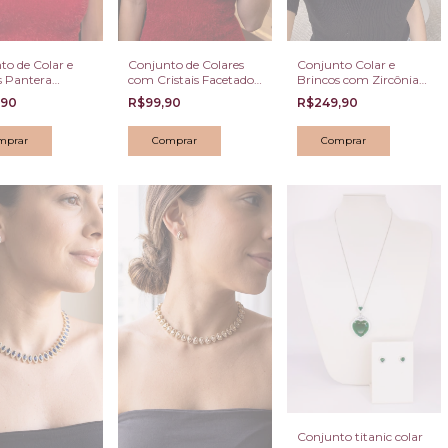
to de Colar e
Conjunto de Colares
Conjunto Colar e
s Pantera
com Cristais Facetados
Brincos com Zircônias
ada com
Marrom e Pingente
Verdes Gota Banhado a
,90
R$99,90
R$249,90
as Cristais e
Tassel
Ouro
Esmeralda
Conjunto titanic colar