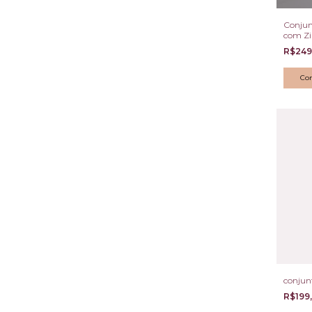
Conjun
com Zi
Colar e
R$249
conjun
R$199