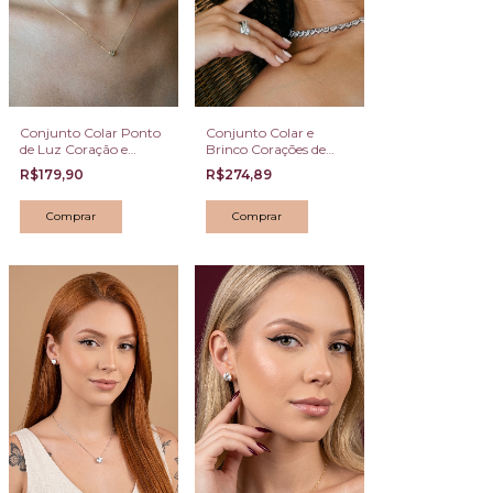
Conjunto Colar Ponto
Conjunto Colar e
de Luz Coração e
Brinco Corações de
Brincos Argola
Zircônias
R$179,90
R$274,89
banhado a ouro