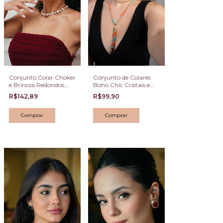
Conjunto Colar Choker
Conjunto de Colares
e Brincos Redondos
Boho Chic Cristais e
Pavê Bicolor Dourado
Tassel de Contas
R$142,89
R$99,90
e Ródio