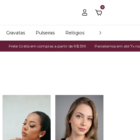
0
Gravatas
Pulseiras
Relógios
Todos os produtos
 compras a partir de R$ 399
Parcelamos em até 7x no cartão de crédito