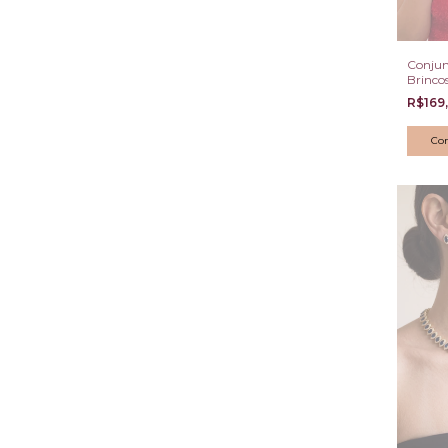
Conjun
Brinco
Cravej
R$169
Zircôni
Olhos 