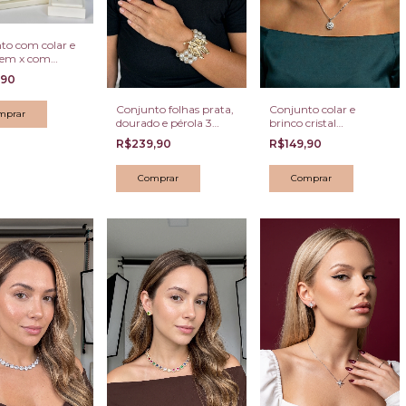
to com colar e
 em x com
e cravejado
,90
Conjunto folhas prata,
Conjunto colar e
dourado e pérola 3
brinco cristal
peças
antialérgico
R$239,90
R$149,90