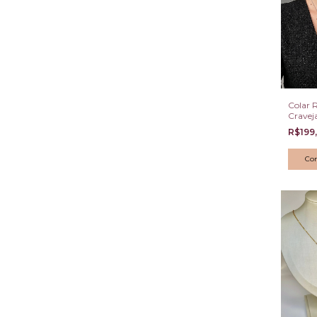
Colar R
Cravej
Zircôni
R$199
que Ab