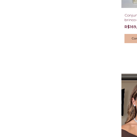
Conjun
brinco
detalh
R$169