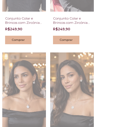
Conjunto Colar e
Conjunto Colar e
Brincos com Zircônias
Brincos com Zircônias
Gota – Elegância
Verdes Navete –
R$249,90
R$249,90
Clássica e Brilho
Elegância e
Intenso
Sofisticação