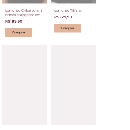
conjunto Chloé colar e
conjunto Tiffany
brinco cravejados em
R$229,90
zircônia
R$189,90