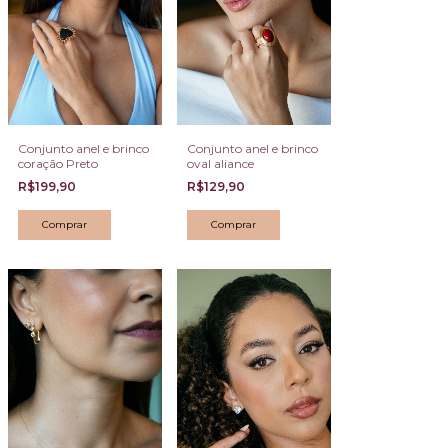
Conjunto anel e brinco
Conjunto anel e brinco
coração Preto
oval aliance
R$199,90
R$129,90
Comprar