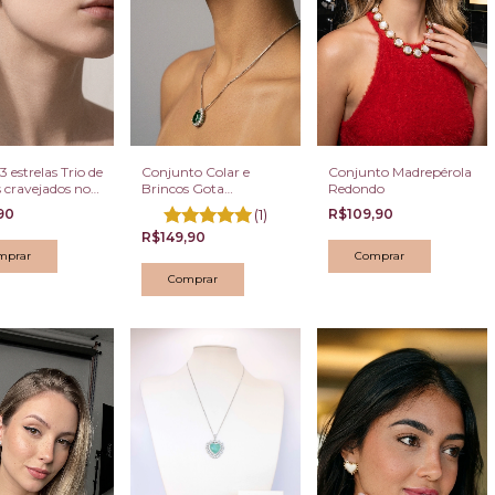
3 estrelas Trio de
Conjunto Colar e
Conjunto Madrepérola
 cravejados no
Brincos Gota
Redondo
o e no prateado
Cravejado Verde
90
(1)
R$109,90
Esmeralda
R$149,90
mprar