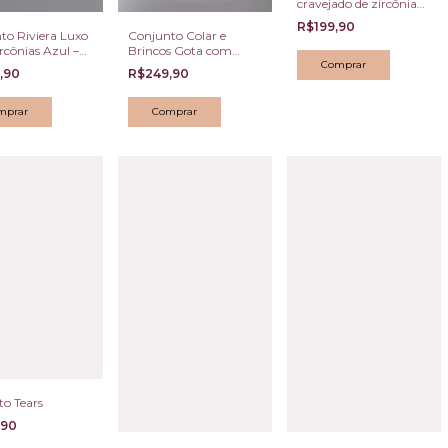
cravejado de zircônia
com pedra verde,
R$199,90
acompanha o brinco
to Riviera Luxo
Conjunto Colar e
de coração
rcônias Azul –
Brincos Gota com
 Brincos
Cristais Champagne
,90
R$249,90
to Tears
,90