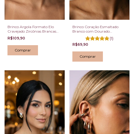
Brinco Argola Formato Elo
Brinco Coração Esmaltado
Cravejado Zircônias Brancas
Branco com Dourado
Dourado
Pontilhado
R$109,90
(1)
R$69,90