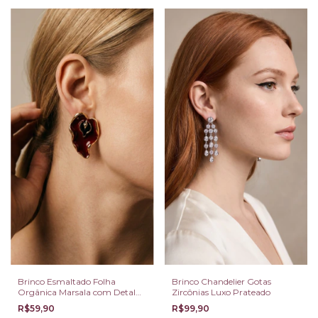
Brinco Esmaltado Folha
Brinco Chandelier Gotas
Orgânica Marsala com Detalhe
Zircônias Luxo Prateado
Preto e Banho Dourado
R$59,90
R$99,90