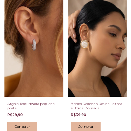
Argola Texturizada pequena
Brinco Redondo Resina Leitosa
prata
e Borda Dourada
R$29,90
R$39,90