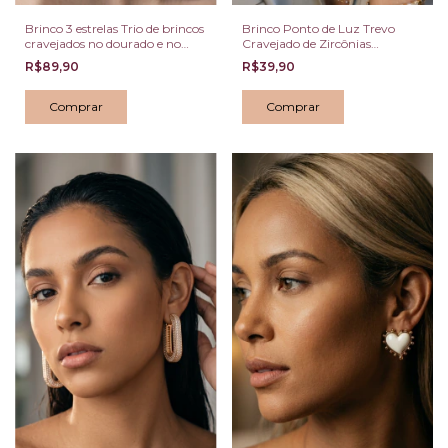
Brinco 3 estrelas Trio de brincos
Brinco Ponto de Luz Trevo
cravejados no dourado e no
Cravejado de Zircônias
prateado
Prateado
R$89,90
R$39,90
Comprar