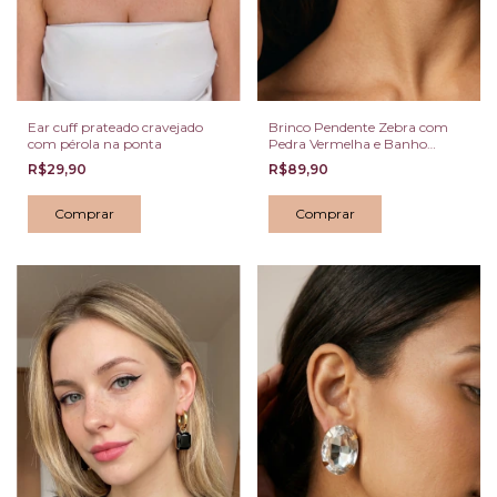
Ear cuff prateado cravejado
Brinco Pendente Zebra com
com pérola na ponta
Pedra Vermelha e Banho
Dourado Escuro
R$29,90
R$89,90