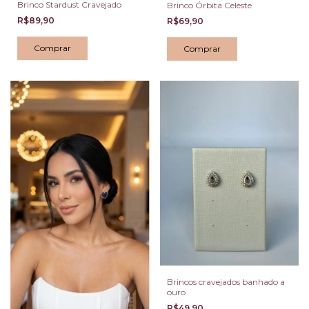
Brinco Stardust Cravejado
Brinco Órbita Celeste
R$89,90
R$69,90
Brincos cravejados banhado a
ouro
R$49,90