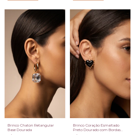
Brinco Chaton Retangular
Brinco Coração Esmaltado
Base Dourada
Preto Dourado com Bordas
Detalhadas