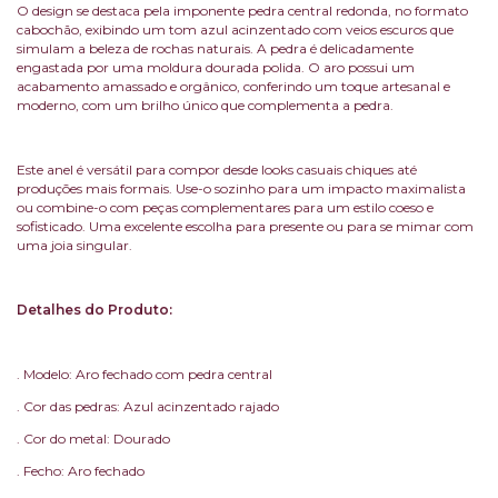
O design se destaca pela imponente pedra central redonda, no formato
cabochão, exibindo um tom azul acinzentado com veios escuros que
simulam a beleza de rochas naturais. A pedra é delicadamente
engastada por uma moldura dourada polida. O aro possui um
acabamento amassado e orgânico, conferindo um toque artesanal e
moderno, com um brilho único que complementa a pedra.
Este anel é versátil para compor desde looks casuais chiques até
produções mais formais. Use-o sozinho para um impacto maximalista
ou combine-o com peças complementares para um estilo coeso e
sofisticado. Uma excelente escolha para presente ou para se mimar com
uma joia singular.
Detalhes do Produto:
. Modelo: Aro fechado com pedra central
. Cor das pedras: Azul acinzentado rajado
. Cor do metal: Dourado
. Fecho: Aro fechado