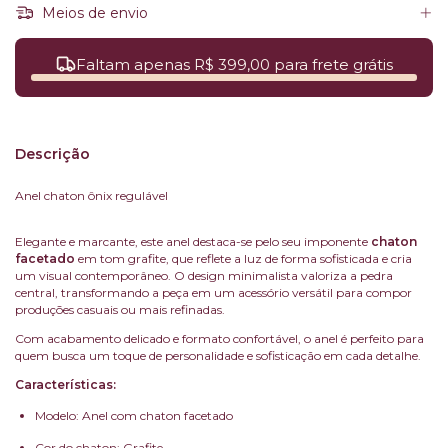
Meios de envio
Faltam apenas R$ 399,00 para frete grátis
Descrição
Anel chaton ônix regulável
Elegante e marcante, este anel destaca-se pelo seu imponente
chaton
facetado
em tom grafite, que reflete a luz de forma sofisticada e cria
um visual contemporâneo. O design minimalista valoriza a pedra
central, transformando a peça em um acessório versátil para compor
produções casuais ou mais refinadas.
Com acabamento delicado e formato confortável, o anel é perfeito para
quem busca um toque de personalidade e sofisticação em cada detalhe.
Características:
Modelo: Anel com chaton facetado
Cor do chaton: Grafite