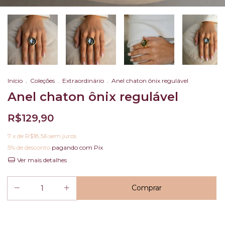
Início
.
Coleções
.
Extraordinário
.
Anel chaton ônix regulável
Anel chaton ônix regulável
R$129,90
7
x de
R$18,56
sem juros
5% de desconto
pagando com Pix
Ver mais detalhes