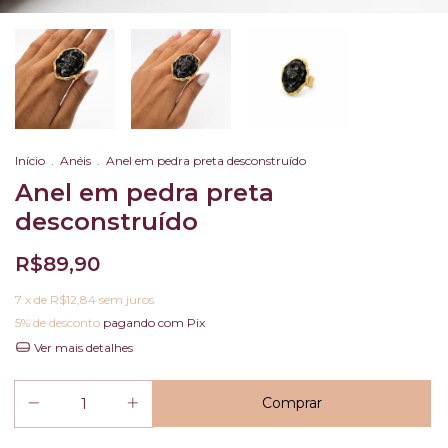
Início
.
Anéis
.
Anel em pedra preta desconstruído
Anel em pedra preta
desconstruído
R$89,90
7
x de
R$12,84
sem juros
5% de desconto
pagando com Pix
Ver mais detalhes