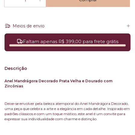
Meios de envio
Faltam apenas R$ 399,00 para frete grátis
Descrição
Anel Mandrágora Decorado Prata Velha e Dourado com
Zircônias
Deixe-se envolver pela beleza atemporal do Anel Mandrágora Decorado,
uma peça que celebra a arte e a elegância em cada detalhe. Inspirado em
padrões clássicos e com um toque místico, este anel é um convite para
expressar sua individualidade com charme e distinção.