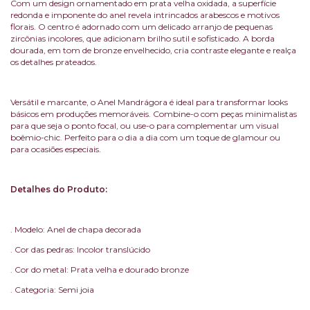
Com um design ornamentado em prata velha oxidada, a superfície
redonda e imponente do anel revela intrincados arabescos e motivos
florais. O centro é adornado com um delicado arranjo de pequenas
zircônias incolores, que adicionam brilho sutil e sofisticado. A borda
dourada, em tom de bronze envelhecido, cria contraste elegante e realça
os detalhes prateados.
Versátil e marcante, o Anel Mandrágora é ideal para transformar looks
básicos em produções memoráveis. Combine-o com peças minimalistas
para que seja o ponto focal, ou use-o para complementar um visual
boêmio-chic. Perfeito para o dia a dia com um toque de glamour ou
para ocasiões especiais.
Detalhes do Produto:
. Modelo: Anel de chapa decorada
. Cor das pedras: Incolor translúcido
. Cor do metal: Prata velha e dourado bronze
. Categoria: Semi joia