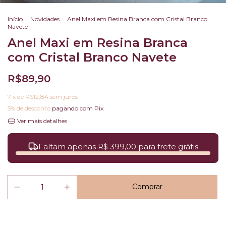
Início
.
Novidades
.
Anel Maxi em Resina Branca com Cristal Branco
Navete
Anel Maxi em Resina Branca
com Cristal Branco Navete
R$89,90
7
x de
R$12,84
sem juros
5% de desconto
pagando com Pix
Ver mais detalhes
Faltam apenas R$ 399,00 para frete grátis