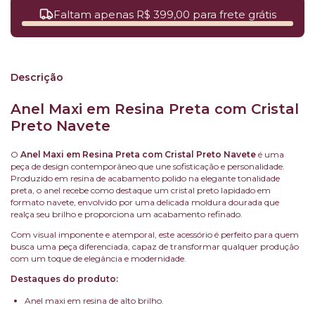
Faltam apenas R$ 399,00 para frete grátis
Descrição
Anel Maxi em Resina Preta com Cristal
Preto Navete
O
Anel Maxi em Resina Preta com Cristal Preto Navete
é uma
peça de design contemporâneo que une sofisticação e personalidade.
Produzido em resina de acabamento polido na elegante tonalidade
preta, o anel recebe como destaque um cristal preto lapidado em
formato navete, envolvido por uma delicada moldura dourada que
realça seu brilho e proporciona um acabamento refinado.
Com visual imponente e atemporal, este acessório é perfeito para quem
busca uma peça diferenciada, capaz de transformar qualquer produção
com um toque de elegância e modernidade.
Destaques do produto:
Anel maxi em resina de alto brilho.