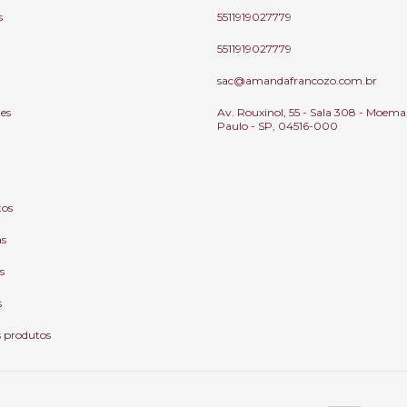
s
5511919027779
5511919027779
sac@amandafrancozo.com.br
tes
Av. Rouxinol, 55 - Sala 308 - Moema
Paulo - SP, 04516-000
tos
as
s
s
s produtos