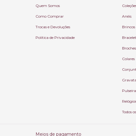
Quem Somos
Coleçõe
Como Comprar
Anéis
Trocas e Devoluções
Brincos
Politica de Privacidade
Bracele
Broches
Colares
Conjun
Gravat
Pulseira
Relógio
Todos o
Meios de pagamento