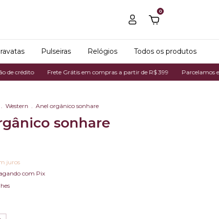
0
ravatas
Pulseiras
Relógios
Todos os produtos
ito
Frete Grátis em compras a partir de R$ 399
Parcelamos em até 7x n
.
Western
.
Anel orgânico sonhare
rgânico sonhare
m juros
agando com Pix
lhes