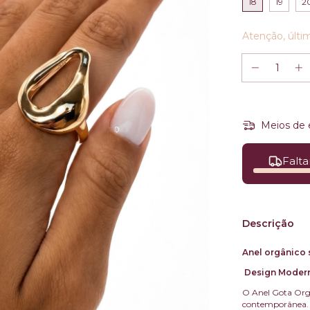
18
19
2
Atenção, últi
Meios de 
Falta
Descrição
Anel orgânico 
Design Moderno
O Anel Gota Orgâ
contemporânea. I