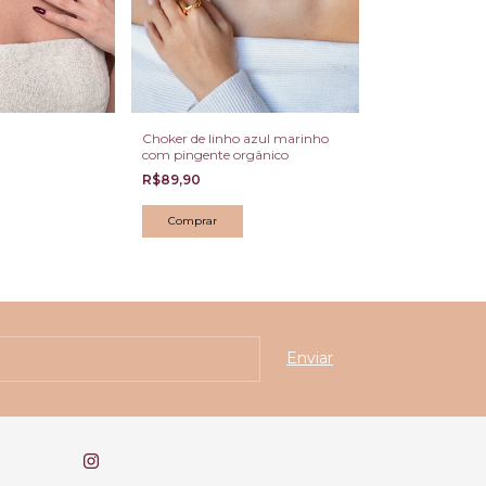
Choker de linho azul marinho
Bracelete made
com pingente orgânico
azul turquesa
R$89,90
R$129,90