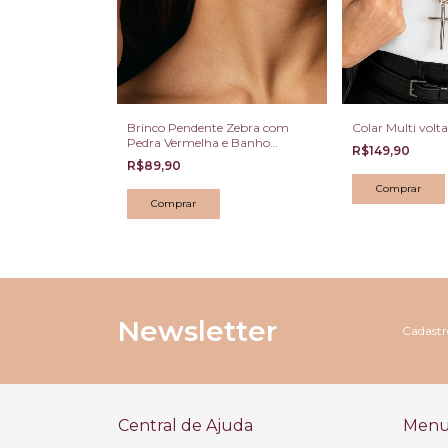
Brinco Pendente Zebra com
Colar Multi volt
Pedra Vermelha e Banho
R$149,90
Dourado Escuro
R$89,90
Newsletter
Cadastre
Central de Ajuda
Menu 