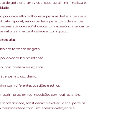
o de gota cria um visual escultural, minimalista e
idade.
olido de alto brilho, esta peça se destaca pela sua
estilo atemporal, sendo perfeita para complementar
casuais até looks sofisticados. Um acessório marcante
e valorizam autenticidade e bom gosto.
produto:
ico em formato de gota.
olido com brilho intenso.
o, minimalista e elegante.
ável para o uso diário.
ina com diferentes ocasiões e estilos.
ar sozinho ou em composições com outros anéis.
modernidade, sofisticação e exclusividade, perfeita
a personalidade com um acessório elegante e