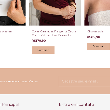
as western
Colar Camadas Pingente Zebra
Choker solar
Contas Vermelhas Dourado
R$89,90
R$179,90
-se e receba nossas ofertas.
Principal
Entre em contato