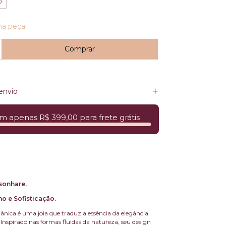
0
ma peça!
envio
m apenas R$ 399,00 para frete grátis
sonhare.
 e Sofisticação.
nica é uma joia que traduz a essência da elegância
nspirado nas formas fluidas da natureza, seu design