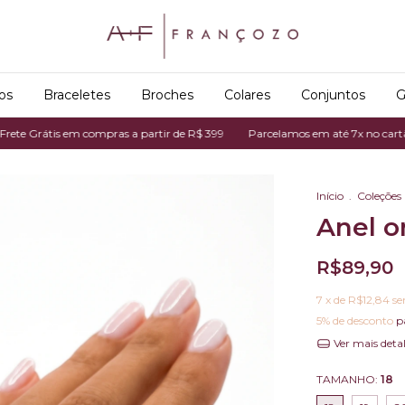
os
Braceletes
Broches
Colares
Conjuntos
G
tis em compras a partir de R$ 399
Parcelamos em até 7x no cartão de créd
Início
.
Coleções
Anel o
R$89,90
7
x de
R$12,84
se
5% de desconto
p
Ver mais deta
TAMANHO:
18