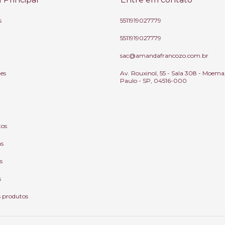
s
5511919027779
5511919027779
sac@amandafrancozo.com.br
tes
Av. Rouxinol, 55 - Sala 308 - Moema
Paulo - SP, 04516-000
tos
as
s
s
s produtos