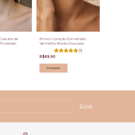
Cascata de
Brinco Coração Esmaltado
Brinco Cascata
l Prateado
Vermelho Borda Dourada
Cravejado com C
Lilases
(1)
R$219,90
R$69,90