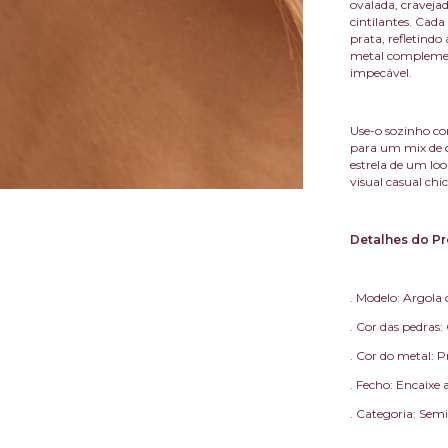
ovalada, cravejad
cintilantes. Cad
prata, refletind
metal complemen
impecável.
Use-o sozinho c
para um mix de o
estrela de um lo
visual casual chic
Detalhes do Pr
. Modelo: Argola 
. Cor das pedras: 
. Cor do metal: P
. Fecho: Encaixe 
. Categoria: Semi