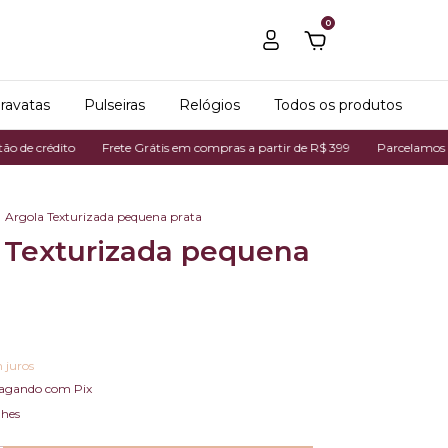
0
ravatas
Pulseiras
Relógios
Todos os produtos
to
Frete Grátis em compras a partir de R$ 399
Parcelamos em até 7x no
Argola Texturizada pequena prata
 Texturizada pequena
 juros
agando com Pix
lhes