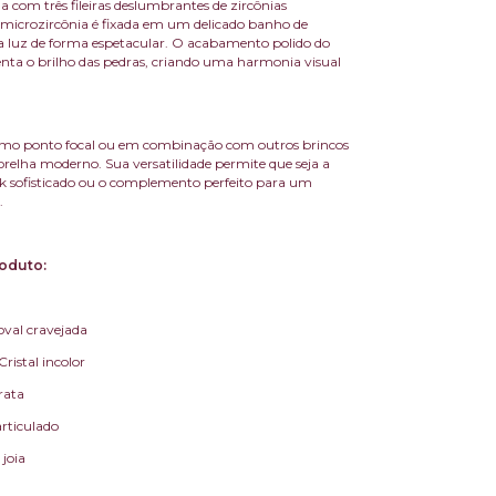
a com três fileiras deslumbrantes de zircônias
a microzircônia é fixada em um delicado banho de
o a luz de forma espetacular. O acabamento polido do
ta o brilho das pedras, criando uma harmonia visual
omo ponto focal ou em combinação com outros brincos
relha moderno. Sua versatilidade permite que seja a
ok sofisticado ou o complemento perfeito para um
.
oduto:
oval cravejada
Cristal incolor
rata
articulado
 joia