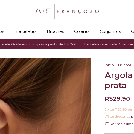
os
Braceletes
Broches
Colares
Conjuntos
G
s em compras a partir de R$ 399
Parcelamos em até 7x no cartão de crédi
Início
.
Brincos
.
Argola
prata
R$29,90
5
x de
R$5,98
sem
5% de desconto
p
Ver mais deta