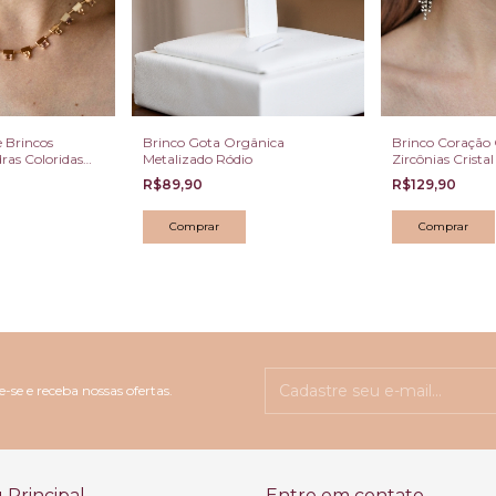
 Brincos
Brinco Gota Orgânica
Brinco Coração 
ras Coloridas
Metalizado Ródio
Zircônias Crista
R$89,90
R$129,90
-se e receba nossas ofertas.
Principal
Entre em contato