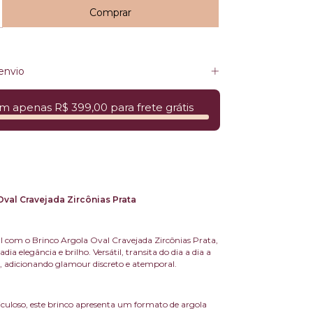
envio
m apenas R$ 399,00 para frete grátis
Oval Cravejada Zircônias Prata
al com o Brinco Argola Oval Cravejada Zircônias Prata,
ia elegância e brilho. Versátil, transita do dia a dia a
s, adicionando glamour discreto e atemporal.
uloso, este brinco apresenta um formato de argola