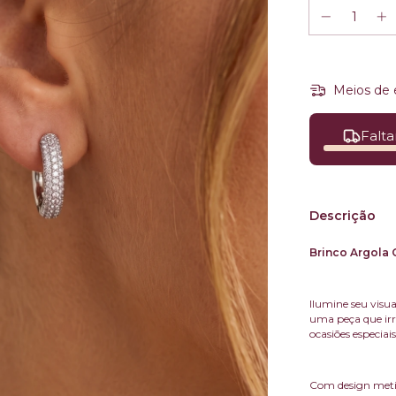
Meios de 
Falta
Descrição
Brinco Argola 
Ilumine seu visu
uma peça que irrad
ocasiões especiai
Com design metic