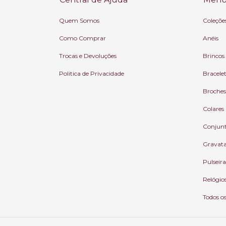
Quem Somos
Coleçõe
Como Comprar
Anéis
Trocas e Devoluções
Brincos
Politica de Privacidade
Bracele
Broches
Colares
Conjun
Gravat
Pulseira
Relógio
Todos o