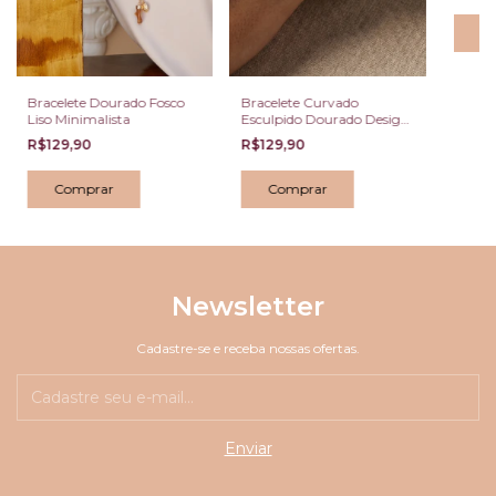
Bracelete Dourado Fosco
Bracelete Curvado
Liso Minimalista
Esculpido Dourado Design
Orgânico
R$129,90
R$129,90
Newsletter
Cadastre-se e receba nossas ofertas.