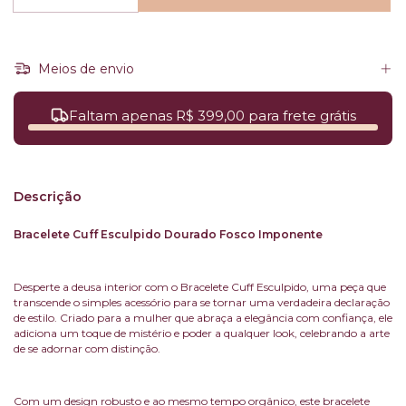
Meios de envio
Faltam apenas R$ 399,00 para frete grátis
Descrição
Bracelete Cuff Esculpido Dourado Fosco Imponente
Desperte a deusa interior com o Bracelete Cuff Esculpido, uma peça que
transcende o simples acessório para se tornar uma verdadeira declaração
de estilo. Criado para a mulher que abraça a elegância com confiança, ele
adiciona um toque de mistério e poder a qualquer look, celebrando a arte
de se adornar com distinção.
Com um design robusto e ao mesmo tempo orgânico, este bracelete