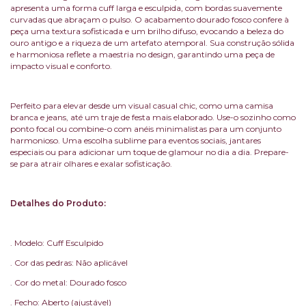
apresenta uma forma cuff larga e esculpida, com bordas suavemente
curvadas que abraçam o pulso. O acabamento dourado fosco confere à
peça uma textura sofisticada e um brilho difuso, evocando a beleza do
ouro antigo e a riqueza de um artefato atemporal. Sua construção sólida
e harmoniosa reflete a maestria no design, garantindo uma peça de
impacto visual e conforto.
Perfeito para elevar desde um visual casual chic, como uma camisa
branca e jeans, até um traje de festa mais elaborado. Use-o sozinho como
ponto focal ou combine-o com anéis minimalistas para um conjunto
harmonioso. Uma escolha sublime para eventos sociais, jantares
especiais ou para adicionar um toque de glamour no dia a dia. Prepare-
se para atrair olhares e exalar sofisticação.
Detalhes do Produto:
. Modelo: Cuff Esculpido
. Cor das pedras: Não aplicável
. Cor do metal: Dourado fosco
. Fecho: Aberto (ajustável)