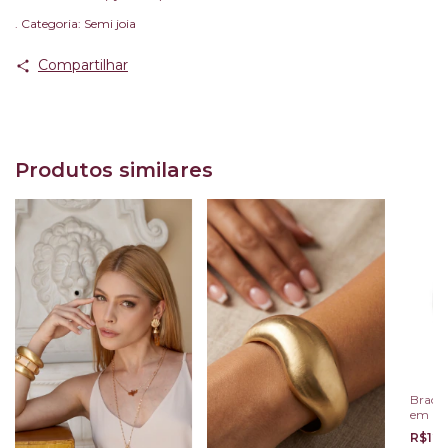
. Categoria: Semi joia
Compartilhar
Produtos similares
Bracel
em Res
R$129