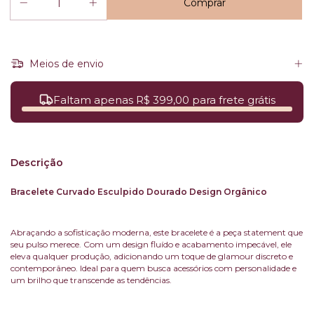
Meios de envio
Faltam apenas R$ 399,00 para frete grátis
Descrição
Bracelete Curvado Esculpido Dourado Design Orgânico
Abraçando a sofisticação moderna, este bracelete é a peça statement que
seu pulso merece. Com um design fluído e acabamento impecável, ele
eleva qualquer produção, adicionando um toque de glamour discreto e
contemporâneo. Ideal para quem busca acessórios com personalidade e
um brilho que transcende as tendências.