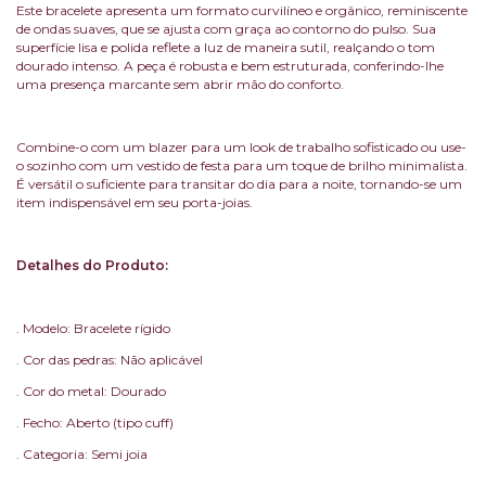
Este bracelete apresenta um formato curvilíneo e orgânico, reminiscente
de ondas suaves, que se ajusta com graça ao contorno do pulso. Sua
superfície lisa e polida reflete a luz de maneira sutil, realçando o tom
dourado intenso. A peça é robusta e bem estruturada, conferindo-lhe
uma presença marcante sem abrir mão do conforto.
Combine-o com um blazer para um look de trabalho sofisticado ou use-
o sozinho com um vestido de festa para um toque de brilho minimalista.
É versátil o suficiente para transitar do dia para a noite, tornando-se um
item indispensável em seu porta-joias.
Detalhes do Produto:
. Modelo: Bracelete rígido
. Cor das pedras: Não aplicável
. Cor do metal: Dourado
. Fecho: Aberto (tipo cuff)
. Categoria: Semi joia