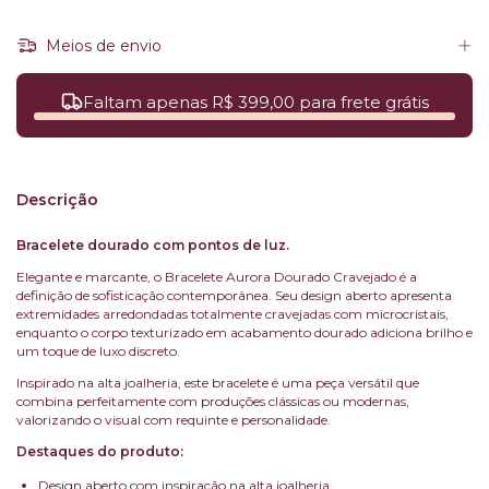
Meios de envio
Faltam apenas R$ 399,00 para frete grátis
Descrição
Bracelete dourado com pontos de luz.
Elegante e marcante, o Bracelete Aurora Dourado Cravejado é a
definição de sofisticação contemporânea. Seu design aberto apresenta
extremidades arredondadas totalmente cravejadas com microcristais,
enquanto o corpo texturizado em acabamento dourado adiciona brilho e
um toque de luxo discreto.
Inspirado na alta joalheria, este bracelete é uma peça versátil que
combina perfeitamente com produções clássicas ou modernas,
valorizando o visual com requinte e personalidade.
Destaques do produto:
Design aberto com inspiração na alta joalheria.