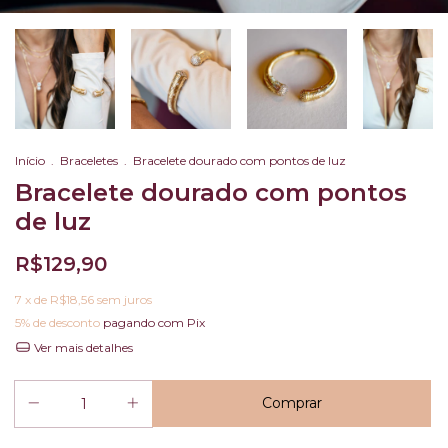
Início
.
Braceletes
.
Bracelete dourado com pontos de luz
Bracelete dourado com pontos
de luz
R$129,90
7
x de
R$18,56
sem juros
5% de desconto
pagando com Pix
Ver mais detalhes