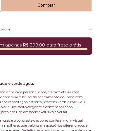
envio
m apenas R$ 399,00 para frete grátis
ado e verde água.
ado e cheio de personalidade, o Bracelete Aurora
or combina o brilho do acabamento dourado com
s em esmaltação artística nos tons verde e rosé. Seu
do cria um efeito elegante e contemporâneo,
peça em um acessório exclusivo e versátil.
iosas e o contraste das cores conferem um visual
ara mulheres que valorizam acessórios diferenciados e
mpecável. Perfeito para adicionar um toque de cor e