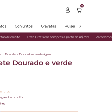
0
tos
Conjuntos
Gravatas
Pulseiras
Relógios
rédito
Frete Grátis em compras a partir de R$ 399
Parcelamos em até 7
s
.
Bracelete Dourado e verde água
ete Dourado e verde
m juros
agando com Pix
lhes