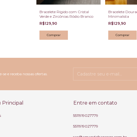
Bracelete Rígido com Cristal
Bracelete Doura
Verde e Zircônias Ródio Branco
Minimalista
R$129,90
R$129,90
-se e receba nossas ofertas.
Principal
Entre em contato
s
5511919027779
5511919027779
sac@amandafrancozo.com.br