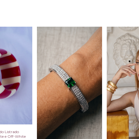
do Listrado
te e Off-White