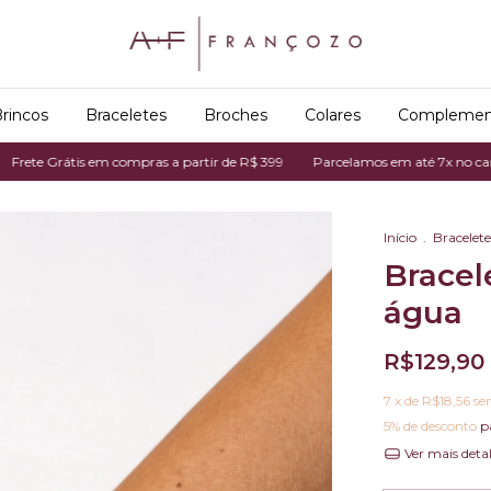
rincos
Braceletes
Broches
Colares
Complemen
Grátis em compras a partir de R$ 399
Parcelamos em até 7x no cartão de c
Início
.
Bracelete
Bracel
água
R$129,90
7
x de
R$18,56
se
5% de desconto
p
Ver mais deta