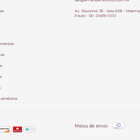
tes
Av. Rouxinol, 55 - Sala 308 - Moema
Paulo - SP, 04516-000
mentos
tos
as
s
s
s produtos
Meios de envio