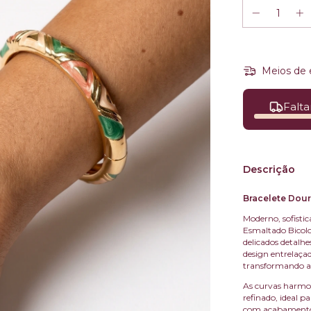
Meios de 
Falta
Descrição
Bracelete Dour
Moderno, sofistic
Esmaltado Bicol
delicados detalhe
design entrelaça
transformando a 
As curvas harmon
refinado, ideal p
com acabamento i