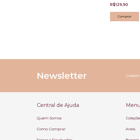
R$129,90
do Resinado
Vermelho
Newsletter
Cadastre
Central de Ajuda
Menu 
Quem Somos
Coleçõe
Como Comprar
Anéis
Trocas e Devoluções
Brincos