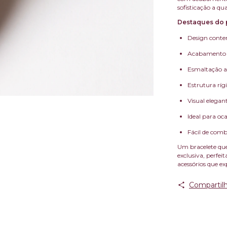
sofisticação a qu
Destaques do 
Design conte
Acabamento d
Esmaltação ar
Estrutura rígi
Visual elegan
Ideal para oca
Fácil de comb
Um bracelete que
exclusiva, perfe
acessórios que ex
Compartilh