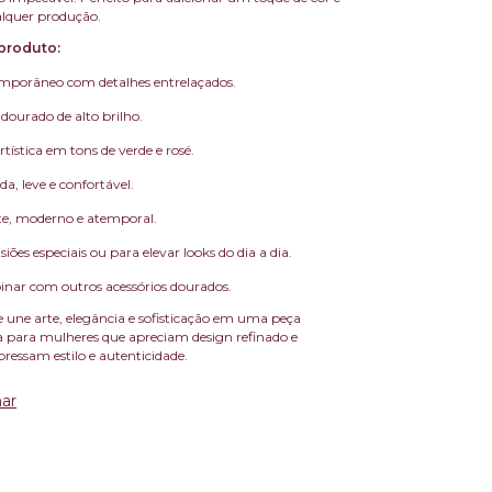
alquer produção.
produto:
mporâneo com detalhes entrelaçados.
ourado de alto brilho.
tística em tons de verde e rosé.
da, leve e confortável.
te, moderno e atemporal.
siões especiais ou para elevar looks do dia a dia.
inar com outros acessórios dourados.
 une arte, elegância e sofisticação em uma peça
ita para mulheres que apreciam design refinado e
pressam estilo e autenticidade.
ar