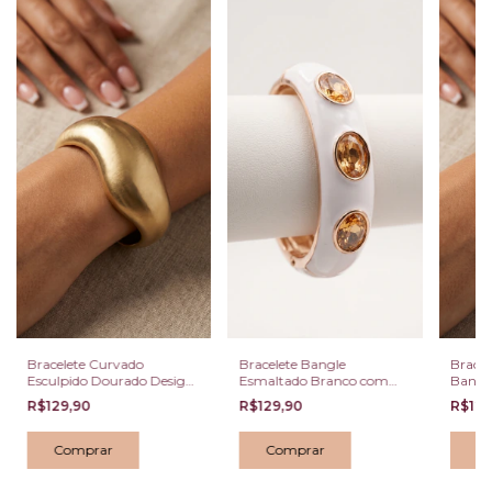
Bracelete Curvado
Bracelete Bangle
Bracel
Esculpido Dourado Design
Esmaltado Branco com
Banho
Orgânico
Cristais Champagne Oval
Branc
R$129,90
R$129,90
R$129
Dourado