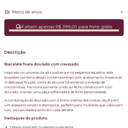
Meios de envio
Faltam apenas R$ 399,00 para frete grátis
Descrição
Bracelete fivela dourado com cravejado.
Inspirado no universo da alta joalheria e na elegância equestre, este
bracelete combina design contemporâneo com acabamento impecável.
O destaque fica por conta do elo oval totalmente cravejado de
microcristais, harmoniosamente unido ao fecho cilíndrico em tom
dourado, criando uma peça sofisticada e de forte personalidade.
A combinação do dourado com o brilho intenso dos cristais resulta em
um acessório versátil e atemporal, perfeito para mulheres que valorizam
luxo, exclusividade e estilo em cada detalhe.
Destaques do produto:
Design inspirado na elegância equestre.