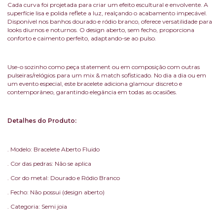
Cada curva foi projetada para criar um efeito escultural e envolvente. A
superfície lisa e polida reflete a luz, realçando o acabamento impecável.
Disponível nos banhos dourado e ródio branco, oferece versatilidade para
looks diurnos e noturnos. O design aberto, sem fecho, proporciona
conforto e caimento perfeito, adaptando-se ao pulso.
Use-o sozinho como peça statement ou em composição com outras
pulseiras/relógios para um mix & match sofisticado. No dia a dia ou em
um evento especial, este bracelete adiciona glamour discreto e
contemporâneo, garantindo elegância em todas as ocasiões.
Detalhes do Produto:
. Modelo: Bracelete Aberto Fluido
. Cor das pedras: Não se aplica
. Cor do metal: Dourado e Ródio Branco
. Fecho: Não possui (design aberto)
. Categoria: Semi joia