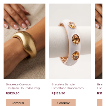
Bracelete Curvado
Bracelete Bangle
Bracel
Esculpido Dourado Design
Esmaltado Branco com
Liso D
Orgânico
Cristais Champagne Oval
R$129,90
R$129,90
R$129
Dourado