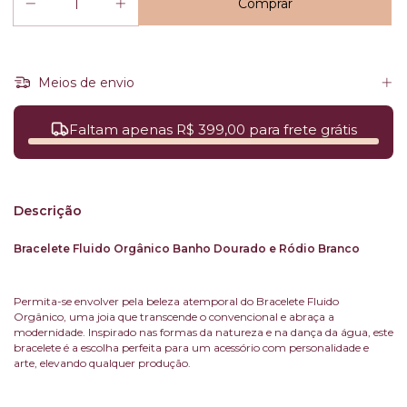
Meios de envio
Faltam apenas R$ 399,00 para frete grátis
Descrição
Bracelete Fluido Orgânico Banho Dourado e Ródio Branco
Permita-se envolver pela beleza atemporal do Bracelete Fluido
Orgânico, uma joia que transcende o convencional e abraça a
modernidade. Inspirado nas formas da natureza e na dança da água, este
bracelete é a escolha perfeita para um acessório com personalidade e
arte, elevando qualquer produção.