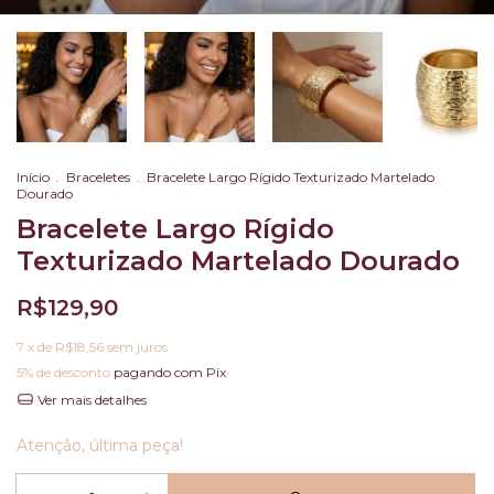
Início
.
Braceletes
.
Bracelete Largo Rígido Texturizado Martelado
Dourado
Bracelete Largo Rígido
Texturizado Martelado Dourado
R$129,90
7
x de
R$18,56
sem juros
5% de desconto
pagando com Pix
Ver mais detalhes
Atenção, última peça!