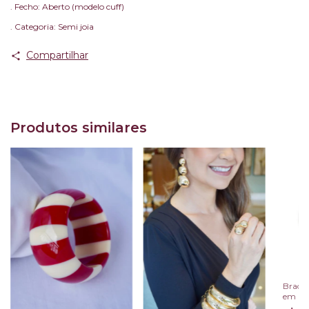
. Fecho: Aberto (modelo cuff)
. Categoria: Semi joia
Compartilhar
Produtos similares
Bracel
em Res