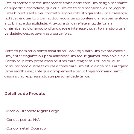
Este bracelete é meticulosamente trabalhado com um design marcante
de superfície martelada, que cria um efeito tridimensional e um jogo de
luzes hipnotizante. Seu formato largo e robusto garante uma presença
notável, enquanto o banho dourado intenso confere um acabamento de
alto brilho e durabilidade. A textura única reflete a luz de forma
dinâmica, adicionando profundidade e interesse visual, tornando-o um
verdadeiro destaque em seu porta-joias.
Perfeito para ser o ponto focal do seu look, seja para um evento especial,
um jantar elegante ou para adicionar um toque glamouroso ao dia a dia.
Combine-o com peças mais neutras para realçar seu brilho ou ouse
misturar com outras texturas e cores para um estilo ainda mais arrojado.
Uma escolha elegante que complementa tanto trajes formais quanto
casuais chic, expressando sua personalidade única.
Detalhes do Produto:
. Modelo: Bracelete Rígido Largo
. Cor das pedras: N/A
. Cor do metal: Dourado