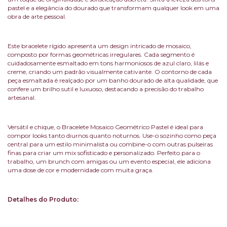
pastel e a elegância do dourado que transformam qualquer look em uma
obra de arte pessoal.
Este bracelete rígido apresenta um design intricado de mosaico,
composto por formas geométricas irregulares. Cada segmento é
cuidadosamente esmaltado em tons harmoniosos de azul claro, lilás e
creme, criando um padrão visualmente cativante. O contorno de cada
peça esmaltada é realçado por um banho dourado de alta qualidade, que
confere um brilho sutil e luxuoso, destacando a precisão do trabalho
artesanal.
Versátil e chique, o Bracelete Mosaico Geométrico Pastel é ideal para
compor looks tanto diurnos quanto noturnos. Use-o sozinho como peça
central para um estilo minimalista ou combine-o com outras pulseiras
finas para criar um mix sofisticado e personalizado. Perfeito para o
trabalho, um brunch com amigas ou um evento especial, ele adiciona
uma dose de cor e modernidade com muita graça.
Detalhes do Produto: