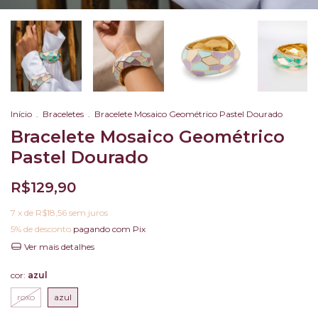
Início
.
Braceletes
.
Bracelete Mosaico Geométrico Pastel Dourado
Bracelete Mosaico Geométrico
Pastel Dourado
R$129,90
7
x de
R$18,56
sem juros
5% de desconto
pagando com Pix
Ver mais detalhes
cor:
azul
roxo
azul