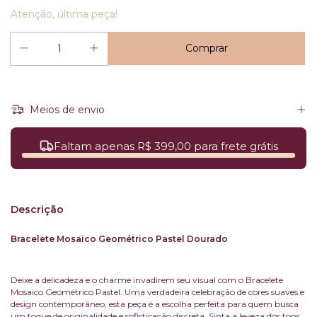
Atenção, última peça!
Meios de envio
Faltam apenas R$ 399,00 para frete grátis
Descrição
Bracelete Mosaico Geométrico Pastel Dourado
Deixe a delicadeza e o charme invadirem seu visual com o Bracelete
Mosaico Geométrico Pastel. Uma verdadeira celebração de cores suaves e
design contemporâneo, esta peça é a escolha perfeita para quem busca
um toque de originalidade e sofisticação discreta. Sinta a leveza dos tons