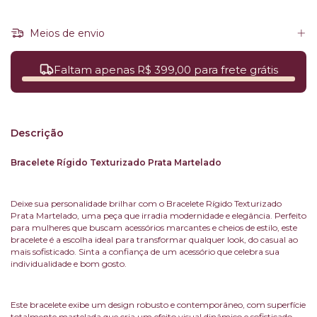
Meios de envio
Faltam apenas R$ 399,00 para frete grátis
Descrição
Bracelete Rígido Texturizado Prata Martelado
Deixe sua personalidade brilhar com o Bracelete Rígido Texturizado
Prata Martelado, uma peça que irradia modernidade e elegância. Perfeito
para mulheres que buscam acessórios marcantes e cheios de estilo, este
bracelete é a escolha ideal para transformar qualquer look, do casual ao
mais sofisticado. Sinta a confiança de um acessório que celebra sua
individualidade e bom gosto.
Este bracelete exibe um design robusto e contemporâneo, com superfície
totalmente martelada que cria um efeito visual dinâmico e sofisticado.