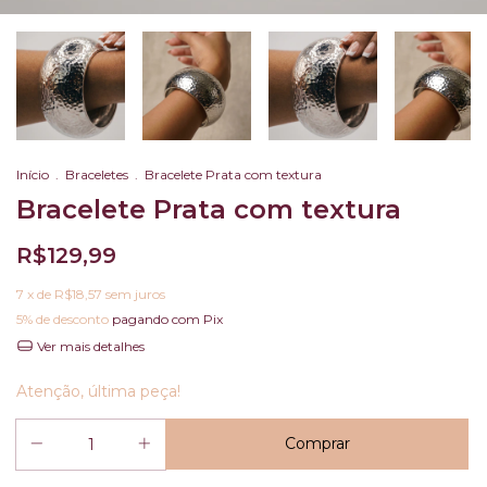
Início
.
Braceletes
.
Bracelete Prata com textura
Bracelete Prata com textura
R$129,99
7
x de
R$18,57
sem juros
5% de desconto
pagando com Pix
Ver mais detalhes
Atenção, última peça!