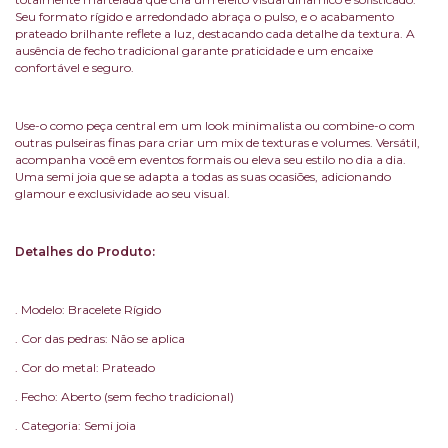
Seu formato rígido e arredondado abraça o pulso, e o acabamento
prateado brilhante reflete a luz, destacando cada detalhe da textura. A
ausência de fecho tradicional garante praticidade e um encaixe
confortável e seguro.
Use-o como peça central em um look minimalista ou combine-o com
outras pulseiras finas para criar um mix de texturas e volumes. Versátil,
acompanha você em eventos formais ou eleva seu estilo no dia a dia.
Uma semi joia que se adapta a todas as suas ocasiões, adicionando
glamour e exclusividade ao seu visual.
Detalhes do Produto:
. Modelo: Bracelete Rígido
. Cor das pedras: Não se aplica
. Cor do metal: Prateado
. Fecho: Aberto (sem fecho tradicional)
. Categoria: Semi joia