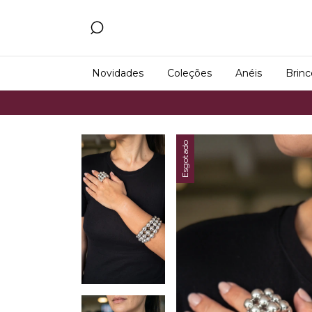
Novidades
Coleções
Anéis
Brinc
Frete G
Esgotado