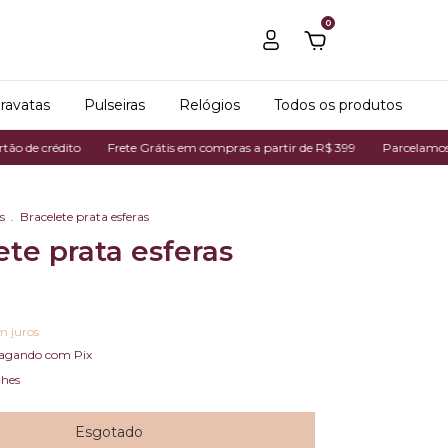
0
ravatas
Pulseiras
Relógios
Todos os produtos
édito
Frete Grátis em compras a partir de R$ 399
Parcelamos em até 7
s
.
Bracelete prata esferas
ete prata esferas
m juros
agando com Pix
lhes