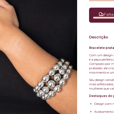
Falta
Descrição
Bracelete prata
Com um design ma
é a peça perfeit
Composto por múl
prateado, ele cri
movimento e um
Seu design versá
mais sofisticado
mulheres que valo
Destaques do 
Design com múl
Acabamento p