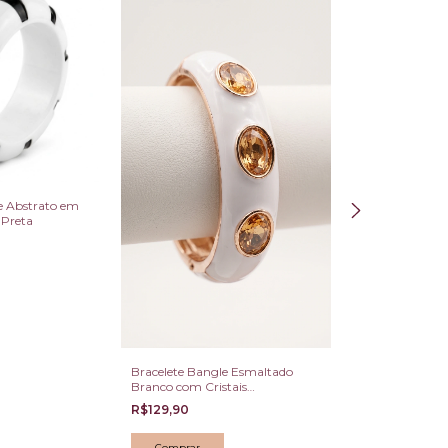
e Abstrato em
 Preta
Bracelete Bangle Esmaltado
Bracelete Rígid
Branco com Cristais
Verde e Zircôni
Champagne Oval Dourado
R$129,90
R$129,90