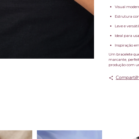
Visual modern
Estrutura conf
Leve e versáti
Ideal para us
Inspiração em
Um bracelete qu
marcante, perfei
produção com um 
Compartilh