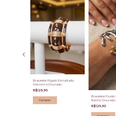
Bracelete Rígido Esmaltado
Marrom e Dourado
R$129,90
r Moderno Liso
Bracelete Fluido
ado
Banho Dourado 
R$129,90