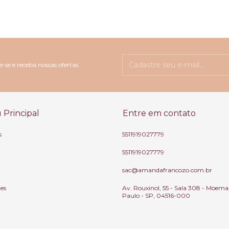
-se e receba nossas ofertas.
Principal
Entre em contato
s
5511919027779
5511919027779
sac@amandafrancozo.com.br
tes
Av. Rouxinol, 55 - Sala 308 - Moema
Paulo - SP, 04516-000