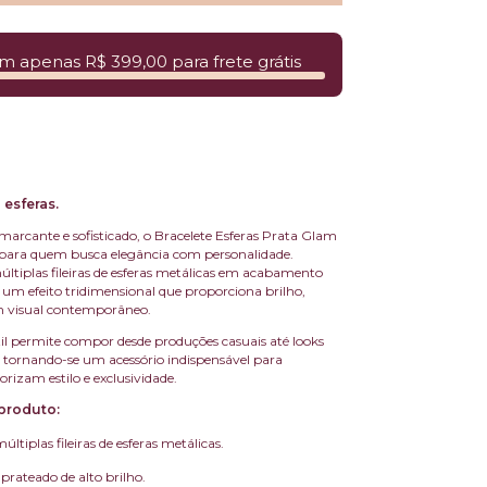
m apenas R$ 399,00 para frete grátis
 esferas.
rcante e sofisticado, o Bracelete Esferas Prata Glam
a para quem busca elegância com personalidade.
tiplas fileiras de esferas metálicas em acabamento
a um efeito tridimensional que proporciona brilho,
 visual contemporâneo.
til permite compor desde produções casuais até looks
s, tornando-se um acessório indispensável para
rizam estilo e exclusividade.
produto:
tiplas fileiras de esferas metálicas.
rateado de alto brilho.