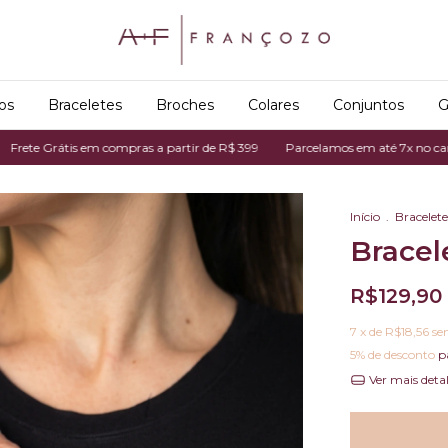
os
Braceletes
Broches
Colares
Conjuntos
G
rátis em compras a partir de R$ 399
Parcelamos em até 7x no cartão de cr
Início
.
Bracelete
Bracel
R$129,90
7
x de
R$18,56
se
5% de desconto
p
Ver mais deta