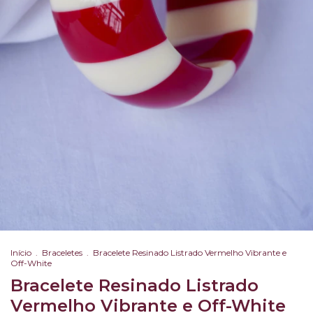
Início
.
Braceletes
.
Bracelete Resinado Listrado Vermelho Vibrante e
Off-White
Bracelete Resinado Listrado
Vermelho Vibrante e Off-White