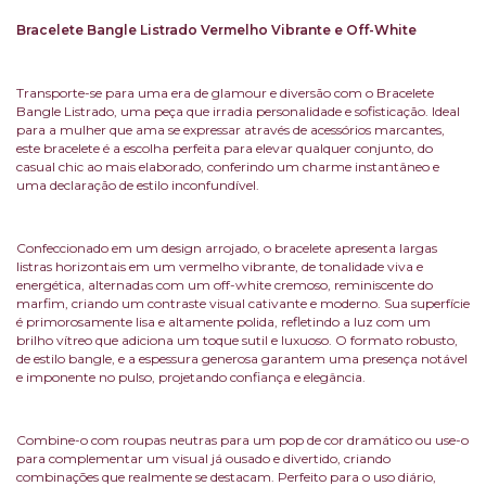
Bracelete Bangle Listrado Vermelho Vibrante e Off-White
Transporte-se para uma era de glamour e diversão com o Bracelete
Bangle Listrado, uma peça que irradia personalidade e sofisticação. Ideal
para a mulher que ama se expressar através de acessórios marcantes,
este bracelete é a escolha perfeita para elevar qualquer conjunto, do
casual chic ao mais elaborado, conferindo um charme instantâneo e
uma declaração de estilo inconfundível.
Confeccionado em um design arrojado, o bracelete apresenta largas
listras horizontais em um vermelho vibrante, de tonalidade viva e
energética, alternadas com um off-white cremoso, reminiscente do
marfim, criando um contraste visual cativante e moderno. Sua superfície
é primorosamente lisa e altamente polida, refletindo a luz com um
brilho vítreo que adiciona um toque sutil e luxuoso. O formato robusto,
de estilo bangle, e a espessura generosa garantem uma presença notável
e imponente no pulso, projetando confiança e elegância.
Combine-o com roupas neutras para um pop de cor dramático ou use-o
para complementar um visual já ousado e divertido, criando
combinações que realmente se destacam. Perfeito para o uso diário,