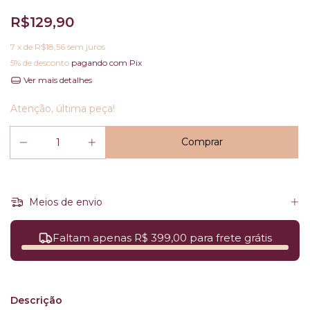
R$129,90
7
x de
R$18,56
sem juros
5% de desconto
pagando com Pix
Ver mais detalhes
Atenção, última peça!
Meios de envio
Faltam apenas R$ 399,00 para frete grátis
Descrição