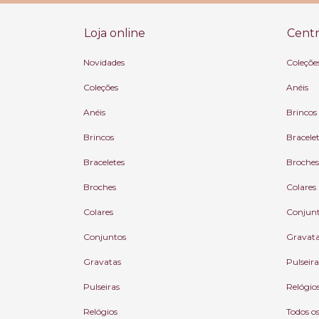
Loja online
Centr
Novidades
Coleçõe
Coleções
Anéis
Anéis
Brincos
Brincos
Bracele
Braceletes
Broches
Broches
Colares
Colares
Conjun
Conjuntos
Gravat
Gravatas
Pulseira
Pulseiras
Relógio
Relógios
Todos o