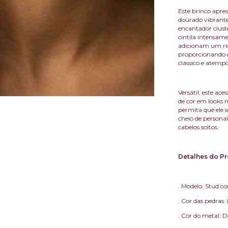
Este brinco apr
dourado vibrante
encantador clust
cintila intensam
adicionam um ri
proporcionando d
clássico e atempo
Versátil, este ac
de cor em looks 
permita que ele s
cheio de persona
cabelos soltos.
Detalhes do Pr
. Modelo: Stud c
. Cor das pedras
. Cor do metal: 