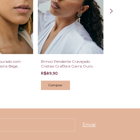
ourado com
Brinco Pendente Cravejado
Conjunto Colar 
sina Bege
Cristais Grafite e Garra Ouro
Geométricos Ped
Velho
Dourado
R$89,90
R$379,90