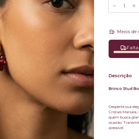
Meios de 
Falta
Descrição
Brinco Stud Bo
Desperte sua ele
Cristais Marsala,
quem busca glamo
ocasião. Transmit
acessível.