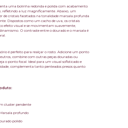
esenta uma bolinha redonda e polida com acabamento
, refletindo a luz magnificamente. Abaixo, um
er de cristais facetados na tonalidade marsala profunda
ente. Dispostos como um cacho de uva, os cristais
co efeito visual e se movimentam suavemente,
inamismo. O contraste entre o dourado e o marsala é
ral.
essório é perfeito para realçar o rosto. Adicione um ponto
neutros, combine com outras peças douradas ou
eja o ponto focal. Ideal para um visual sofisticado e
lidade, complementa tanto penteados presos quanto
oduto:
om cluster pendente
: Marsala profundo
Dourado polido