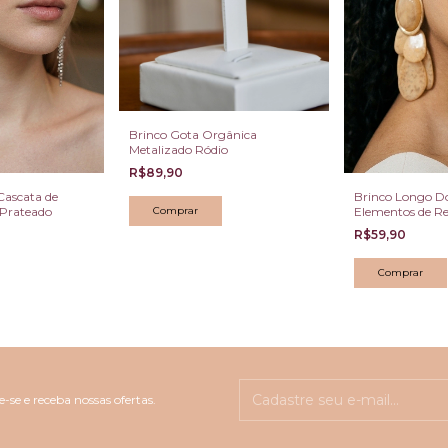
Brinco Gota Orgânica
Metalizado Ródio
R$89,90
Cascata de
Brinco Longo D
l Prateado
Elementos de Re
Abstratos
R$59,90
-se e receba nossas ofertas.