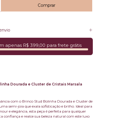
envio
m apenas R$ 399,00 para frete grátis
linha Dourada e Cluster de Cristais Marsala
gância com o Brinco Stud Bolinha Dourada e Cluster de
 uma semi-joia que exala sofisticação e brilho. Ideal para
ur e elegância, esta peça é perfeita para qualquer
a confiança e realce sua beleza natural com este luxo