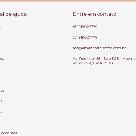
al de ajuda
Entre em contato
s
5511919027779
5511919027779
sac@amandafrancozo.com.br
tes
Av. Rouxinol, 55 - Sala 308 - Moema
Paulo - SP, 04516-000
tos
as
s
s
s produtos