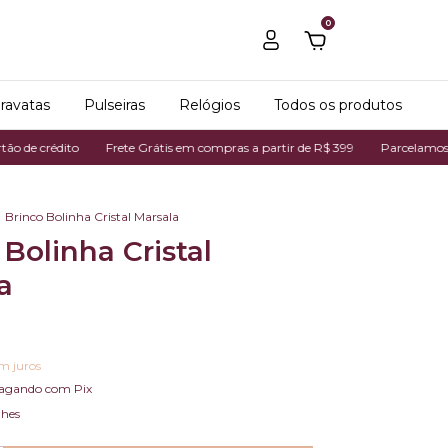
0
ravatas
Pulseiras
Relógios
Todos os produtos
ito
Frete Grátis em compras a partir de R$ 399
Parcelamos em até 7x 
Brinco Bolinha Cristal Marsala
 Bolinha Cristal
a
m juros
agando com Pix
lhes