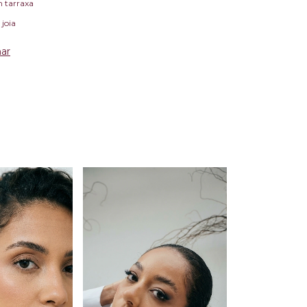
m tarraxa
 joia
ar