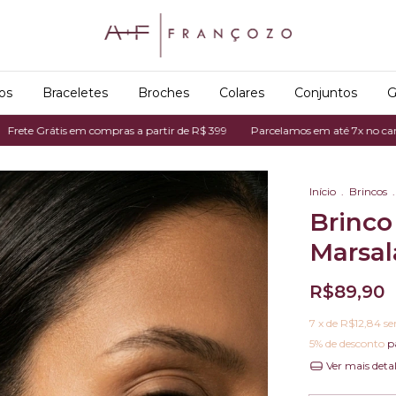
os
Braceletes
Broches
Colares
Conjuntos
G
tis em compras a partir de R$ 399
Parcelamos em até 7x no cartão de créd
Início
.
Brincos
.
Brinco
Marsal
R$89,90
7
x de
R$12,84
se
5% de desconto
p
Ver mais deta