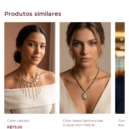
Produtos similares
Colar cascata
Colar Nossa Senhora das
Conju
Graças com Pedras
doura
R$79,90