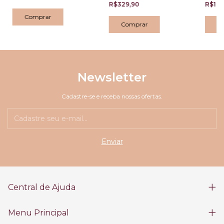
Naturais
R$329,90
R$169
Newsletter
Cadastre-se e receba nossas ofertas.
Central de Ajuda
Menu Principal