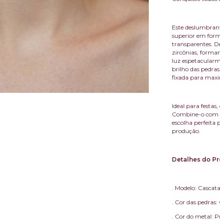
Este deslumbran
superior em form
transparentes. De
zircônias, form
luz espetacular
brilho das pedras
fixada para maxi
Ideal para festa
Combine-o com p
escolha perfeita
produção.
Detalhes do Pr
. Modelo: Cascat
. Cor das pedras:
. Cor do metal: 