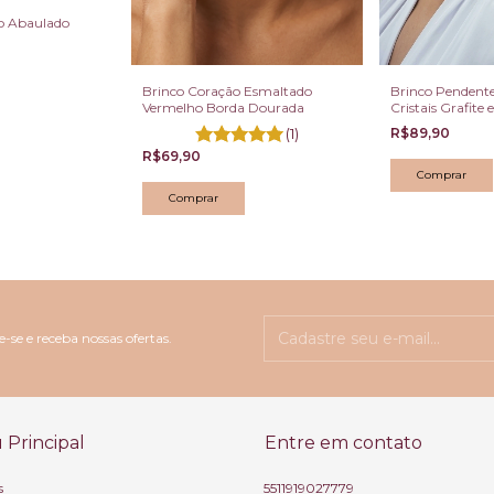
o Abaulado
Brinco Coração Esmaltado
Brinco Pendent
Vermelho Borda Dourada
Cristais Grafite
Velho
(1)
R$89,90
R$69,90
-se e receba nossas ofertas.
Principal
Entre em contato
s
5511919027779