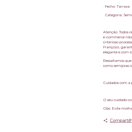
. Fecho: Tarraxa
. Categoria: Semi
Atenção: Todos os
e-commerce não 
criterioso proce
Françozo, garant
elegante e com i
Ressaltamos que 
como semijoias ou
Cuidados com a 
O seu cuidado com
Obs: Evite molha
Compartilh