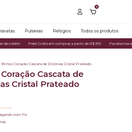
0
ravatas
Pulseiras
Relógios
Todos os produtos
o
Frete Grátis em compras a partir de R$ 399
Parcelamos em até 7x no 
Brinco Coração Cascata de Zircônias Cristal Prateado
 Coração Cascata de
ias Cristal Prateado
m juros
agando com Pix
lhes