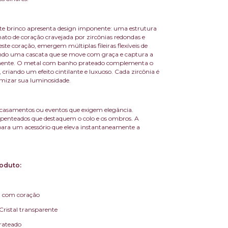
te brinco apresenta design imponente: uma estrutura
ato de coração cravejada por zircônias redondas e
ste coração, emergem múltiplas fileiras flexíveis de
ando uma cascata que se move com graça e captura a
mente. O metal com banho prateado complementa o
, criando um efeito cintilante e luxuoso. Cada zircônia é
mizar sua luminosidade.
s, casamentos ou eventos que exigem elegância.
enteados que destaquem o colo e os ombros. A
 para um acessório que eleva instantaneamente a
oduto:
a com coração
 Cristal transparente
Prateado