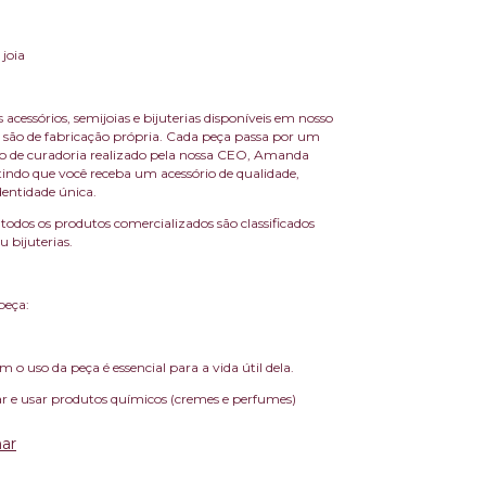
 joia
 acessórios, semijoias e bijuterias disponíveis em nosso
são de fabricação própria. Cada peça passa por um
sso de curadoria realizado pela nossa CEO, Amanda
indo que você receba um acessório de qualidade,
dentidade única.
todos os produtos comercializados são classificados
 bijuterias.
peça:
 o uso da peça é essencial para a vida útil dela.
r e usar produtos químicos (cremes e perfumes)
ar