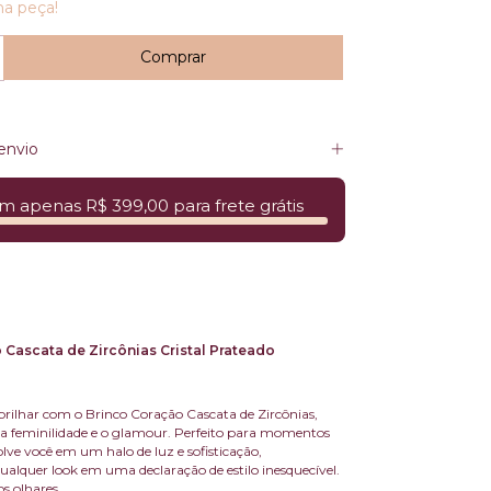
ma peça!
envio
m apenas R$ 399,00 para frete grátis
 Cascata de Zircônias Cristal Prateado
 brilhar com o Brinco Coração Cascata de Zircônias,
 a feminilidade e o glamour. Perfeito para momentos
volve você em um halo de luz e sofisticação,
alquer look em uma declaração de estilo inesquecível.
s olhares.