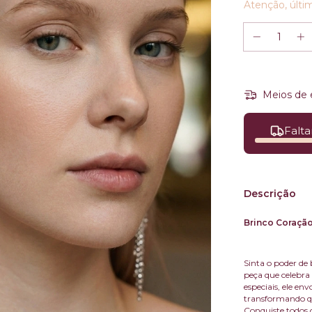
Atenção, últi
Meios de 
Falta
Descrição
Brinco Coração
Sinta o poder de
peça que celebra
especiais, ele en
transformando qu
Conquiste todos o