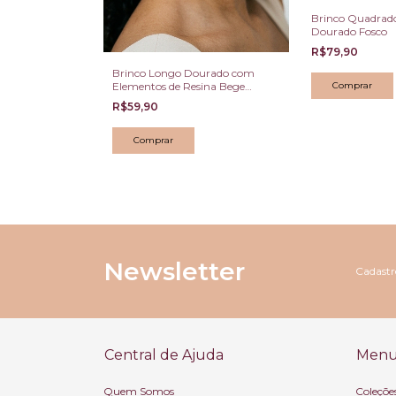
Brinco Quadrad
Dourado Fosco
R$79,90
 Brinco
Brinco Longo Dourado com
ônias
Elementos de Resina Bege
Abstratos
R$59,90
Newsletter
Cadastre
Central de Ajuda
Menu 
Quem Somos
Coleçõe