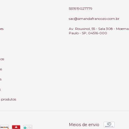
5511919027779
sac@amandafrancozo.com.br
tes
Av. Rouxinol, 55 - Sala 308 - Moema
Paulo - SP, 04516-000
tos
as
s
s
s produtos
Meios de envio