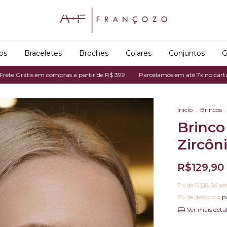
os
Braceletes
Broches
Colares
Conjuntos
G
 em compras a partir de R$ 399
Parcelamos em até 7x no cartão de crédit
Início
.
Brincos
.
Brinco
Zircôn
R$129,90
7
x de
R$18,56
se
5% de desconto
p
Ver mais deta