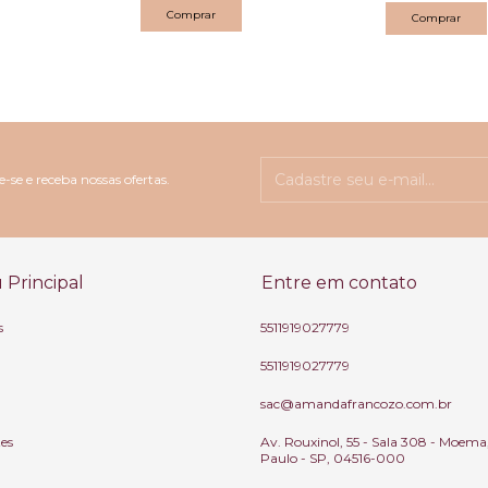
-se e receba nossas ofertas.
Principal
Entre em contato
s
5511919027779
5511919027779
sac@amandafrancozo.com.br
tes
Av. Rouxinol, 55 - Sala 308 - Moema
Paulo - SP, 04516-000