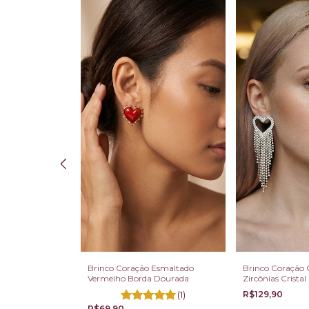
e Pulseira
Brinco Coração Esmaltado
Brinco Coração 
istais Marquise
Vermelho Borda Dourada
Zircônias Crista
rentes
(1)
R$129,90
R$69,90