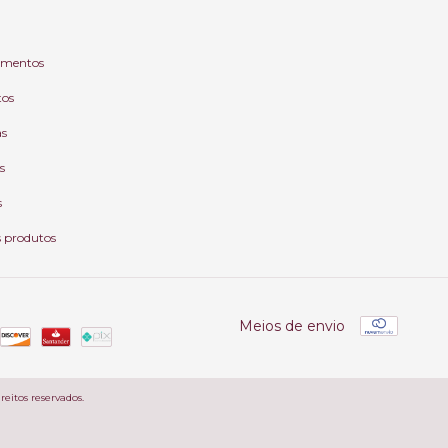
mentos
tos
as
s
s
s produtos
Meios de envio
reitos reservados.