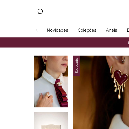
Novidades
Coleções
Anéis
B
Frete Grá
Esgotado