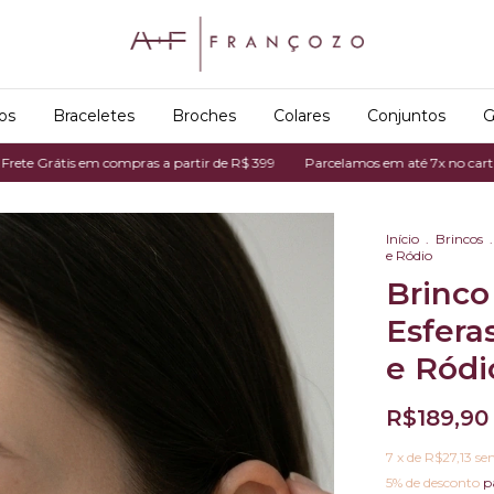
os
Braceletes
Broches
Colares
Conjuntos
G
 em compras a partir de R$ 399
Parcelamos em até 7x no cartão de crédito
Início
.
Brincos
.
e Ródio
Brinco
Esfera
e Ródi
R$189,90
7
x de
R$27,13
se
5% de desconto
p