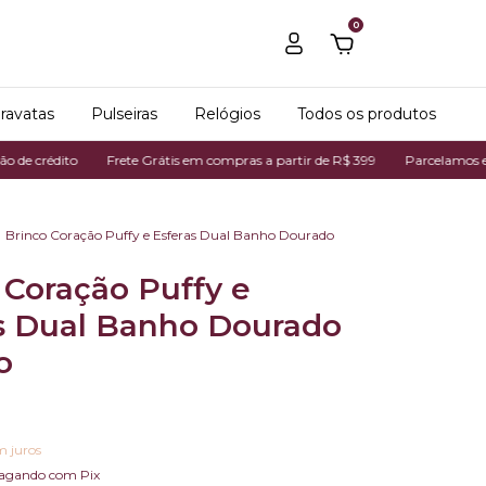
0
ravatas
Pulseiras
Relógios
Todos os produtos
Frete Grátis em compras a partir de R$ 399
Parcelamos em até 7x no c
Brinco Coração Puffy e Esferas Dual Banho Dourado
 Coração Puffy e
s Dual Banho Dourado
o
m juros
agando com Pix