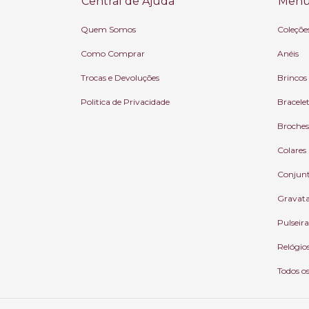
Central de Ajuda
Menu 
Quem Somos
Coleçõe
Como Comprar
Anéis
Trocas e Devoluções
Brincos
Politica de Privacidade
Bracele
Broches
Colares
Conjun
Gravat
Pulseira
Relógio
Todos o