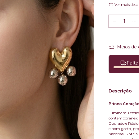
Ver mais deta
Meios de 
Falta
Descrição
Brinco Coração
Ilumine seu esti
contemporaneida
Dourado e Ródio 
e bom gosto, pro
histórias. Sinta a