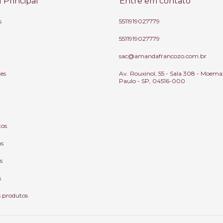
Principal
Entre em contato
s
5511919027779
5511919027779
sac@amandafrancozo.com.br
tes
Av. Rouxinol, 55 - Sala 308 - Moema
Paulo - SP, 04516-000
tos
as
s
s
s produtos