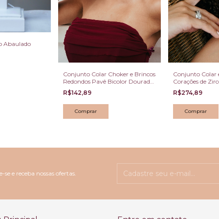
o Abaulado
Conjunto Colar Choker e Brincos
Conjunto Colar 
Redondos Pavê Bicolor Dourado
Corações de Zirc
e Ródio
R$142,89
R$274,89
-se e receba nossas ofertas.