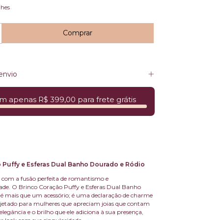
lhes
envio
m apenas R$ 399,00 para frete grátis
 Puffy e Esferas Dual Banho Dourado e Ródio
lo com a fusão perfeita de romantismo e
de. O Brinco Coração Puffy e Esferas Dual Banho
é mais que um acessório; é uma declaração de charme
jetado para mulheres que apreciam joias que contam
 elegância e o brilho que ele adiciona à sua presença,