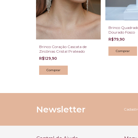
Brinco Quadrad
Dourado Fosco
R$79,90
a Ouro com
Brinco Coração Cascata de
lda
Zircônias Cristal Prateado
R$129,90
Newsletter
Cadastre