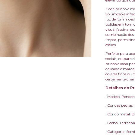
elevando qualque
Cada brinco é m
volumoso e infl
luz de forma des
polidas em tom 
visual fascinante
combinação dos d
ímpar, permitind
estilos.
Perfeito para ac
sociais, ou para
brinco é ideal 
delicada e marca
colares finos ou 
certamente cham
Detalhes do Pr
. Modelo: Penden
. Cor das pedras:
. Cor do metal: 
. Fecho: Tarracha
. Categoria: Semi