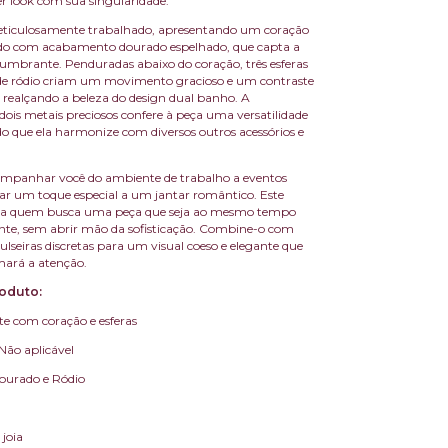
r look com sua singularidade.
eticulosamente trabalhado, apresentando um coração
ado com acabamento dourado espelhado, que capta a
lumbrante. Penduradas abaixo do coração, três esferas
de ródio criam um movimento gracioso e um contraste
, realçando a beleza do design dual banho. A
ois metais preciosos confere à peça uma versatilidade
o que ela harmonize com diversos outros acessórios e
ompanhar você do ambiente de trabalho a eventos
 dar um toque especial a um jantar romântico. Este
para quem busca uma peça que seja ao mesmo tempo
nte, sem abrir mão da sofisticação. Combine-o com
pulseiras discretas para um visual coeso e elegante que
ará a atenção.
oduto:
te com coração e esferas
 Não aplicável
Dourado e Ródio
 joia