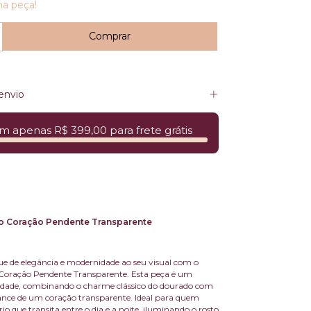
ma peça!
envio
m apenas R$ 399,00 para frete grátis
o Coração Pendente Transparente
e de elegância e modernidade ao seu visual com o
Coração Pendente Transparente. Esta peça é um
lidade, combinando o charme clássico do dourado com
ance de um coração transparente. Ideal para quem
o que transita entre o dia e a noite, iluminando o rosto