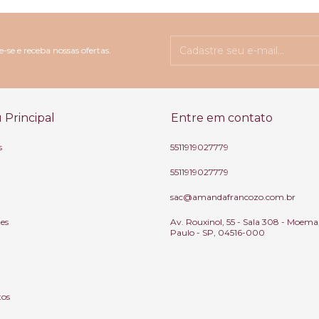
-se e receba nossas ofertas.
Principal
Entre em contato
s
5511919027779
5511919027779
sac@amandafrancozo.com.br
tes
Av. Rouxinol, 55 - Sala 308 - Moema
Paulo - SP, 04516-000
tos