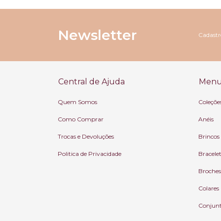
Newsletter
Cadastre
Central de Ajuda
Menu 
Quem Somos
Coleçõe
Como Comprar
Anéis
Trocas e Devoluções
Brincos
Politica de Privacidade
Bracele
Broches
Colares
Conjun