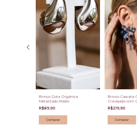
o Abaulado
Brinco Gota Orgânica
Brinco Cascata 
Metalizado Ródio
Cravejado com Cr
Lilases
R$89,90
R$219,90