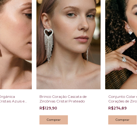
Orgânica
Brinco Coração Cascata de
Conjunto Colar 
istais Azuis e
Zircônias Cristal Prateado
Corações de Zirc
R$129,90
R$274,89