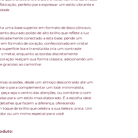
fisticação, perfeito para expressar um estilo vibrante e
idade.
ta uma base superior em formato de disco côncavo,
o dourado polido de alto brilho que reflete a luz
elicadamente conectado a esta base, pende um
em formato de coração, confeccionado em cristal
 superfície lisa e translúcida cria um contraste
o metal, enquanto as bordas discretamente
coração realçam sua forma clássica, adicionando um
e gracioso ao caminhar.
versas ocasiões, desde um almoço descontraído até um
 Use-o para complementar um look minimalista,
 peça seja o centro das atenções, ou combine-o com
cadas para um estilo mais elaborado. É a escolha ideal
talhes que fazem a diferença, oferecendo
m toque de brilho que celebra a sua beleza única. Um
ador ou um mimo especial para você.
oduto: