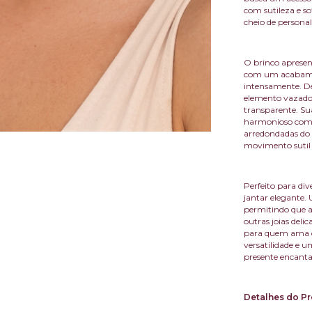
com sutileza e so
cheio de personal
O brinco apresen
com um acabament
intensamente. D
elemento vazado 
transparente. Sua
harmonioso com 
arredondadas do 
movimento sutil 
Perfeito para di
jantar elegante.
permitindo que a
outras joias deli
para quem ama de
versatilidade e u
presente encant
Detalhes do Pr