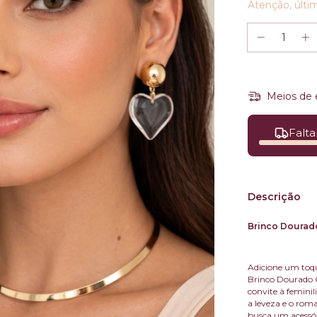
Atenção, últi
Meios de 
Falta
Descrição
Brinco Dourad
Adicione um toqu
Brinco Dourado 
convite à femini
a leveza e o rom
busca um acessóri