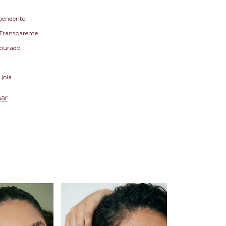
 pendente
: Transparente
Dourado
 joia
ar