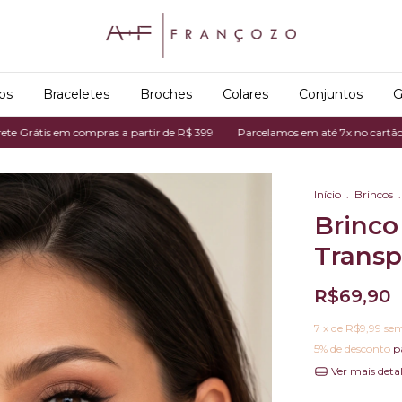
os
Braceletes
Broches
Colares
Conjuntos
G
s em compras a partir de R$ 399
Parcelamos em até 7x no cartão de crédit
Início
.
Brincos
.
Brinco
Transp
R$69,90
7
x de
R$9,99
sem
5% de desconto
p
Ver mais deta