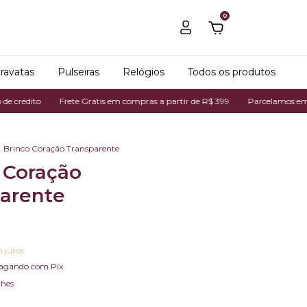
0
ravatas
Pulseiras
Relógios
Todos os produtos
o
Frete Grátis em compras a partir de R$ 399
Parcelamos em até 7x no 
Brinco Coração Transparente
 Coração
arente
 juros
agando com Pix
lhes