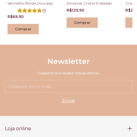
Vermelho Borda Dourada
Zircônias Cristal Prateado
Cravej
Azuis e
(1)
R$129,90
R$219
R$69,90
Newsletter
Cadastre-se e receba nossas ofertas.
Loja online