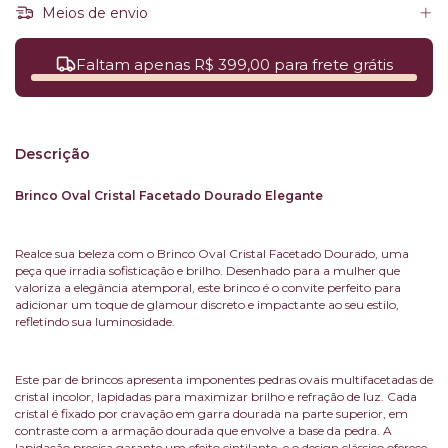
Meios de envio
Faltam apenas R$ 399,00 para frete grátis
Descrição
Brinco Oval Cristal Facetado Dourado Elegante
Realce sua beleza com o Brinco Oval Cristal Facetado Dourado, uma
peça que irradia sofisticação e brilho. Desenhado para a mulher que
valoriza a elegância atemporal, este brinco é o convite perfeito para
adicionar um toque de glamour discreto e impactante ao seu estilo,
refletindo sua luminosidade.
Este par de brincos apresenta imponentes pedras ovais multifacetadas de
cristal incolor, lapidadas para maximizar brilho e refração de luz. Cada
cristal é fixado por cravação em garra dourada na parte superior, em
contraste com a armação dourada que envolve a base da pedra. A
lapidação precisa garante um efeito cintilante, e o design clássico oferece