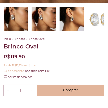
Início
.
Brincos
.
Brinco Oval
Brinco Oval
R$119,90
7
x de
R$17,13
sem juros
5% de desconto
pagando com Pix
Ver mais detalhes