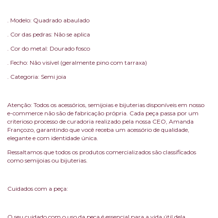
. Modelo: Quadrado abaulado
. Cor das pedras: Não se aplica
. Cor do metal: Dourado fosco
. Fecho: Não visível (geralmente pino com tarraxa)
. Categoria: Semi joia
Atenção: Todos os acessórios, semijoias e bijuterias disponíveis em nosso
e-commerce não são de fabricação própria. Cada peça passa por um
criterioso processo de curadoria realizado pela nossa CEO, Amanda
Françozo, garantindo que você receba um acessório de qualidade,
elegante e com identidade única.
Ressaltamos que todos os produtos comercializados são classificados
como semijoias ou bijuterias.
Cuidados com a peça:
O seu cuidado com o uso da peça é essencial para a vida útil dela.