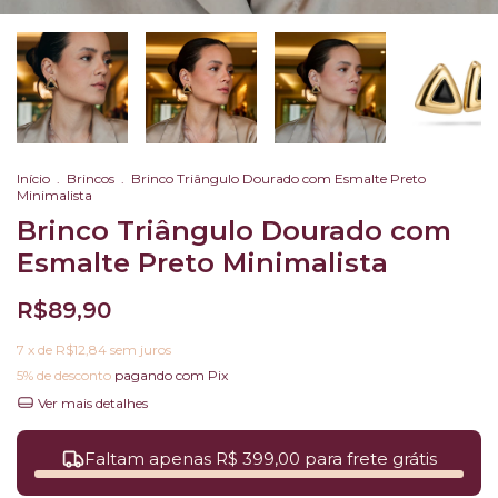
Início
.
Brincos
.
Brinco Triângulo Dourado com Esmalte Preto
Minimalista
Brinco Triângulo Dourado com
Esmalte Preto Minimalista
R$89,90
7
x de
R$12,84
sem juros
5% de desconto
pagando com Pix
Ver mais detalhes
Faltam apenas R$ 399,00 para frete grátis