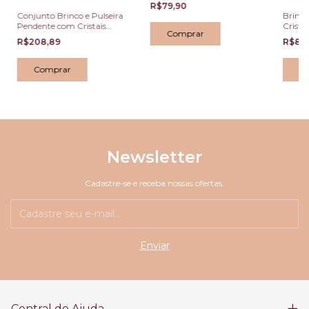
R$79,90
Conjunto Brinco e Pulseira
Brinco
Pendente com Cristais
Crista
Marquise Âmbar e
Ouro 
R$208,89
R$89
Transparentes
Newsletter
Cadastre-se e receba nossas ofertas.
Central de Ajuda