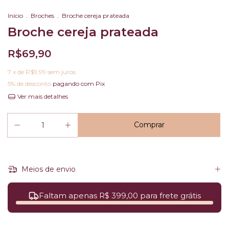
Início
.
Broches
.
Broche cereja prateada
Broche cereja prateada
R$69,90
7
x de
R$9,99
sem juros
5% de desconto
pagando com Pix
Ver mais detalhes
Meios de envio
Faltam apenas R$ 399,00 para frete grátis