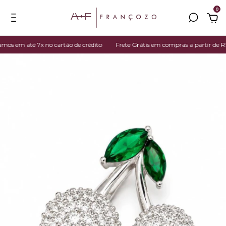
0
os em até 7x no cartão de crédito
Frete Grátis em compras a partir de R$