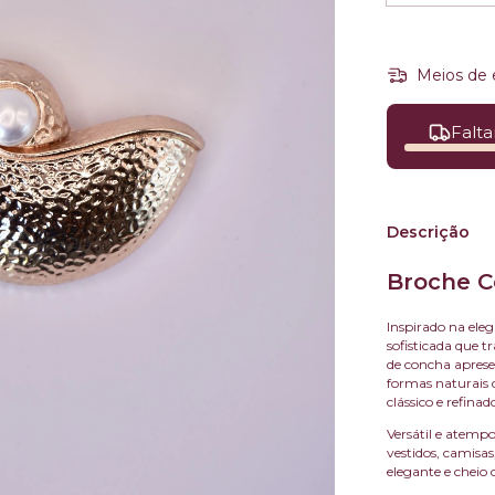
Meios de 
Falta
Descrição
Broche 
Inspirado na ele
sofisticada que t
de concha apres
formas naturais 
clássico e refinad
Versátil e atempo
vestidos, camisa
elegante e cheio