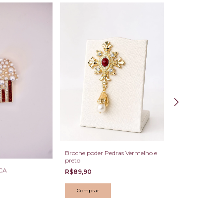
Broche flor de P
R$69,90
Broche poder Pedras Vermelho e
preto
CA
R$89,90
Comprar