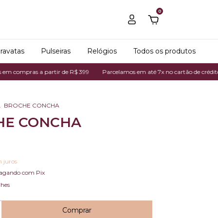
0
ravatas
Pulseiras
Relógios
Todos os produtos
ompras a partir de R$ 399
Parcelamos em até 7x no cartão de crédito
F
.
BROCHE CONCHA
HE CONCHA
 juros
agando com Pix
lhes