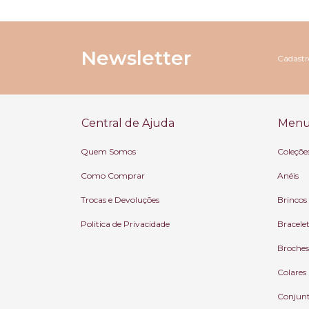
Newsletter
Cadastre
Central de Ajuda
Menu 
Quem Somos
Coleçõe
Como Comprar
Anéis
Trocas e Devoluções
Brincos
Politica de Privacidade
Bracele
Broches
Colares
Conjun