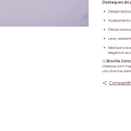
Destaques do 
Design exclu
Acabamento d
Pérola centra
Leve, resisten
Ideal para oc
elegância ao d
O
Broche Con
clássicos com ins
um charme atem
Compartilh