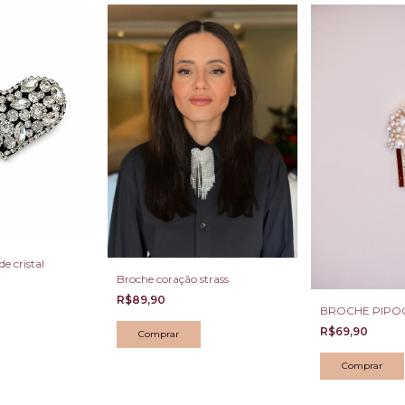
e cristal
Broche coração strass
R$89,90
BROCHE PIPO
R$69,90