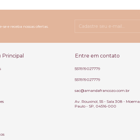
-se e receba nossas ofertas.
Principal
Entre em contato
s
5511919027779
5511919027779
sac@amandafrancozo.com.br
tes
Av. Rouxinol, 55 - Sala 308 - Moema
Paulo - SP, 04516-000
tos