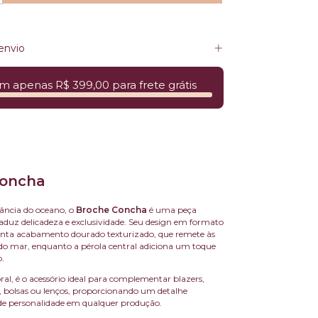
envio
m apenas R$ 399,00 para frete grátis
Concha
gância do oceano, o
Broche Concha
é uma peça
raduz delicadeza e exclusividade. Seu design em formato
enta acabamento dourado texturizado, que remete às
do mar, enquanto a pérola central adiciona um toque
o.
ral, é o acessório ideal para complementar blazers,
s, bolsas ou lenços, proporcionando um detalhe
 de personalidade em qualquer produção.