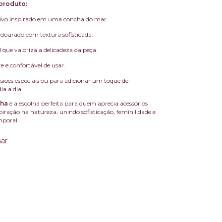
produto:
sivo inspirado em uma concha do mar.
ourado com textura sofisticada.
l que valoriza a delicadeza da peça.
te e confortável de usar.
asiões especiais ou para adicionar um toque de
ia a dia.
cha
é a escolha perfeita para quem aprecia acessórios
piração na natureza, unindo sofisticação, feminilidade e
poral.
ar