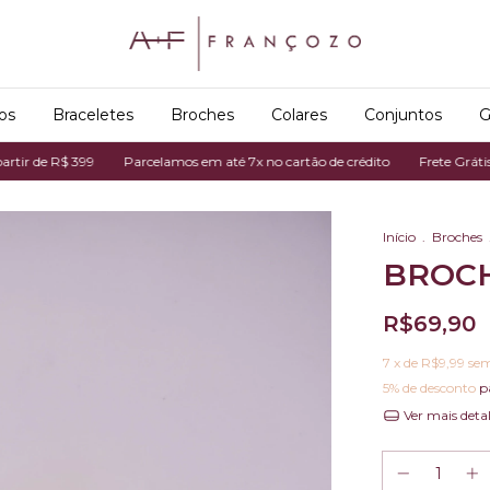
os
Braceletes
Broches
Colares
Conjuntos
G
de R$ 399
Parcelamos em até 7x no cartão de crédito
Frete Grátis em c
Início
.
Broches
BROC
R$69,90
7
x de
R$9,99
sem
5% de desconto
p
Ver mais deta