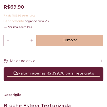
R$69,90
7
x de
R$9,99
sem juros
5% de desconto
pagando com Pix
Ver mais detalhes
Meios de envio
Faltam apenas R$ 399,00 para frete grátis
Descrição
Broche Esfera Texturizada