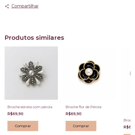
Compartilhar
Produtos similares
Broche estrela com pérola
Broche flor de Pérola
R$69,90
R$69,90
Broche
R$69