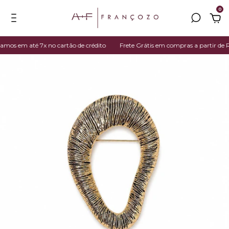
0
mos em até 7x no cartão de crédito
Frete Grátis em compras a partir de R