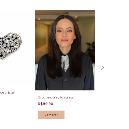
e cristal
Broche coração strass
Broche poder P
preto
R$89,90
R$89,90
Comprar