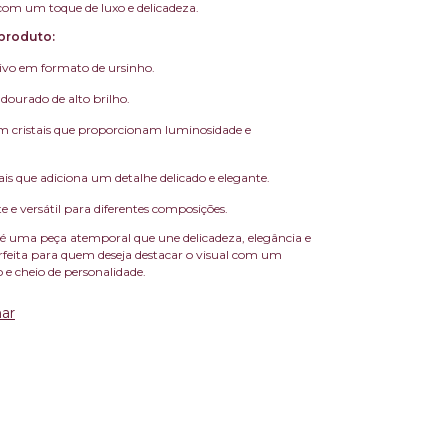
 com um toque de luxo e delicadeza.
produto:
ivo em formato de ursinho.
ourado de alto brilho.
m cristais que proporcionam luminosidade e
ais que adiciona um detalhe delicado e elegante.
te e versátil para diferentes composições.
é uma peça atemporal que une delicadeza, elegância e
feita para quem deseja destacar o visual com um
o e cheio de personalidade.
ar