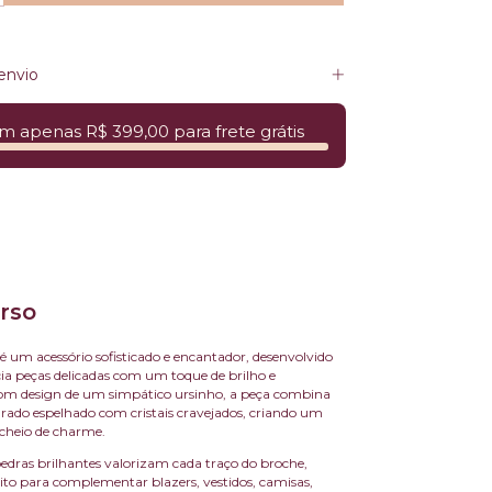
envio
m apenas R$ 399,00 para frete grátis
rso
é um acessório sofisticado e encantador, desenvolvido
a peças delicadas com um toque de brilho e
Com design de um simpático ursinho, a peça combina
do espelhado com cristais cravejados, criando um
 cheio de charme.
edras brilhantes valorizam cada traço do broche,
ito para complementar blazers, vestidos, camisas,