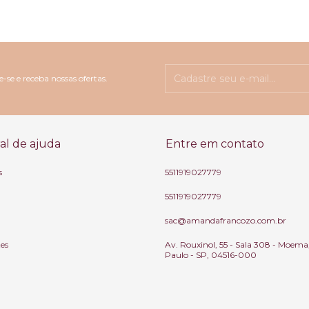
-se e receba nossas ofertas.
al de ajuda
Entre em contato
s
5511919027779
5511919027779
sac@amandafrancozo.com.br
tes
Av. Rouxinol, 55 - Sala 308 - Moema
Paulo - SP, 04516-000