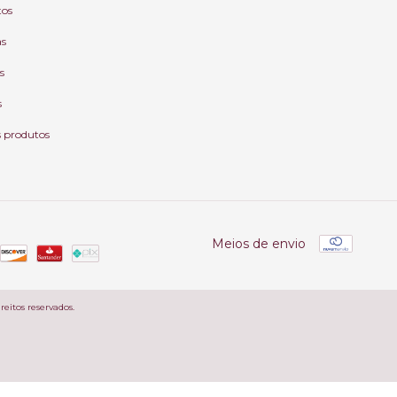
tos
as
s
s
s produtos
Meios de envio
reitos reservados.