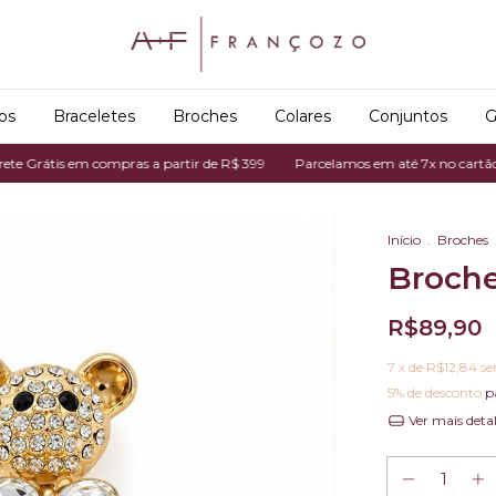
os
Braceletes
Broches
Colares
Conjuntos
G
rátis em compras a partir de R$ 399
Parcelamos em até 7x no cartão de cr
Início
.
Broches
Broche
R$89,90
7
x de
R$12,84
se
5% de desconto
p
Ver mais deta