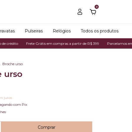
0
ravatas
Pulseiras
Relógios
Todos os produtos
édito
Frete Grátis em compras a partir de R$ 399
Parcelamos em até 7x
.
Broche urso
 urso
m juros
agando com Pix
lhes