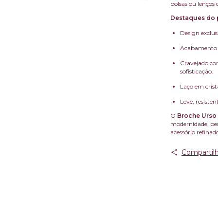
bolsas ou lenços
Destaques do 
Design exclus
Acabamento d
Cravejado co
sofisticação.
Laço em crist
Leve, resisten
O
Broche Urso
modernidade, per
acessório refinad
Compartilh