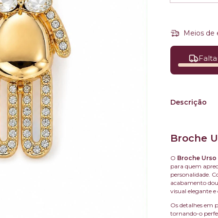
Meios de 
Falta
Descrição
Broche U
O
Broche Urso
para quem apreci
personalidade. 
acabamento doura
visual elegante e
Os detalhes em p
tornando-o perfe