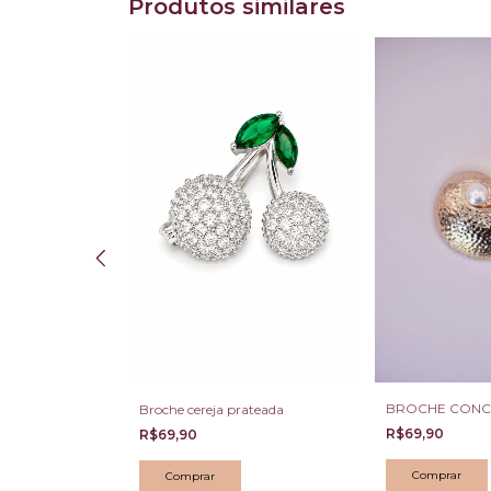
Produtos similares
ourado
BROCHE CON
Broche cereja prateada
R$69,90
R$69,90