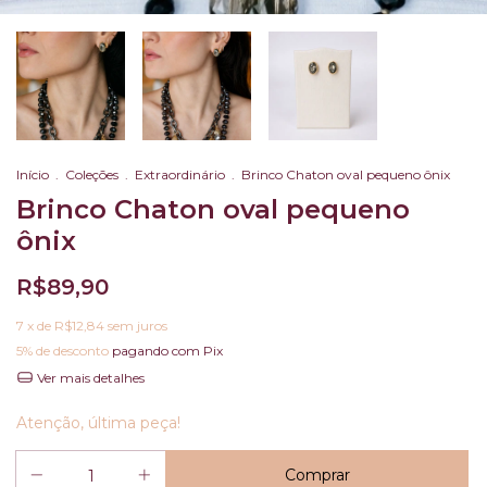
Início
.
Coleções
.
Extraordinário
.
Brinco Chaton oval pequeno ônix
Brinco Chaton oval pequeno
ônix
R$89,90
7
x de
R$12,84
sem juros
5% de desconto
pagando com Pix
Ver mais detalhes
Atenção, última peça!