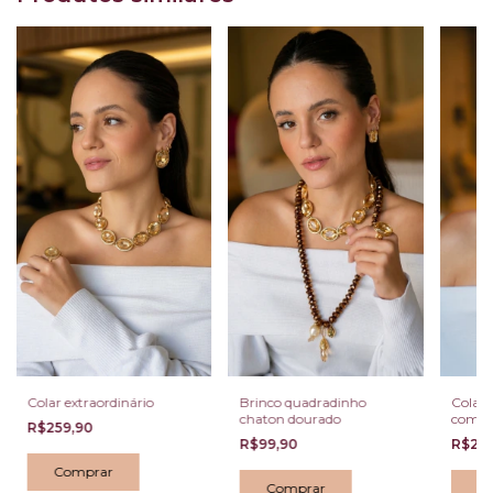
Colar extraordinário
Brinco quadradinho
Colar 
chaton dourado
com am
R$259,90
ônix
R$99,90
R$22