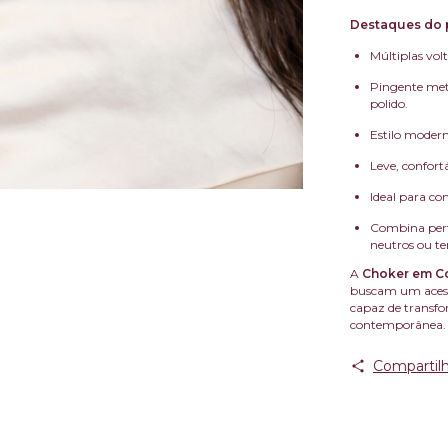
Destaques do 
Múltiplas vol
Pingente met
polido.
Estilo modern
Leve, confort
Ideal para co
Combina perf
neutros ou te
A
Choker em C
buscam um acessó
capaz de transfo
contemporânea.
Compartilh