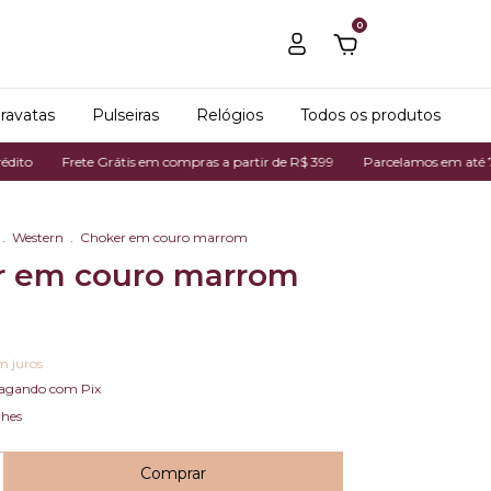
0
ravatas
Pulseiras
Relógios
Todos os produtos
rete Grátis em compras a partir de R$ 399
Parcelamos em até 7x no cartão
.
Western
.
Choker em couro marrom
r em couro marrom
m juros
agando com Pix
lhes