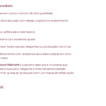
produto:
tas em couro marrom de alta qualidade.
álico dourado com design orgânico e acabamento
o, sofisticado e atemporal.
ável e com excelente ajuste.
mpor looks casuais, elegantes ou produções noturnas.
eitamente com acessórios dourados e peças em tons
rrosos.
ouro Marrom
é a escolha ideal para mulheres que
rio exclusivo, elegante e cheio de personalidade,
rmar qualquer produção com um toque de sofisticação
ar