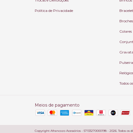
Trocas e Devoluções
Brincos
Politica de Privacidade
Bracele
Broches
Colares
Conjun
Gravat
Pulseira
Relógio
Todos o
Meios de pagamento
Copyright Afrancozo Acessórios - 57133270000198 - 2026. Todos os di