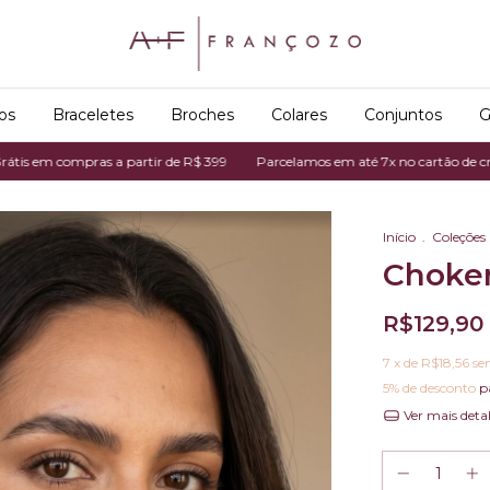
os
Braceletes
Broches
Colares
Conjuntos
G
ompras a partir de R$ 399
Parcelamos em até 7x no cartão de crédito
F
Início
.
Coleções
Choke
R$129,90
7
x de
R$18,56
se
5% de desconto
p
Ver mais deta