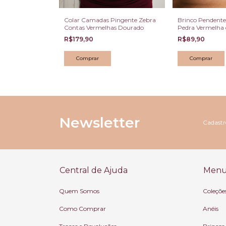
as western
Colar Camadas Pingente Zebra
Brinco Pendent
Contas Vermelhas Dourado
Pedra Vermelha
Dourado Escuro
R$179,90
R$89,90
Newsletter
Cadastre
Central de Ajuda
Menu 
Quem Somos
Coleçõe
Como Comprar
Anéis