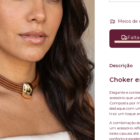
Meios de 
Falta
Descrição
Choker 
Elegante e cont
acessório que un
Composta por mú
destaque com um
traz um toque ar
A combinação dos
um acessório ref
looks casuais até
conforto e excele