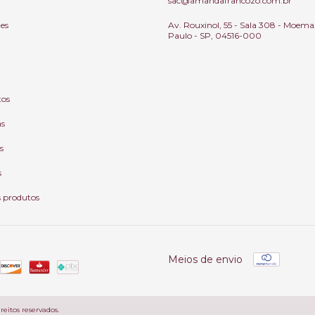
sac@amandafrancozo.com.br
tes
Av. Rouxinol, 55 - Sala 308 - Moema
Paulo - SP, 04516-000
tos
as
s
s
s produtos
Meios de envio
reitos reservados.