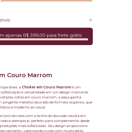
envio
m apenas R$ 399,00 para frete grátis
em Couro Marrom
emporânea, a
Choker em Couro Marrom
é um
e sofisticação e versatilidade em um design marcante.
ltiplas voltas em couro marrom, a peça ganha
 pingente metálico dourado de formato orgânico, que
tístico e moderno ao visual.
 tons terrosos com o brilho do dourado resulta em
inado e atemporal, perfeito para complementar desde
 produções mais sofisticadas. Seu design proporciona
nte caimento, valorizando o colo com muito estilo.