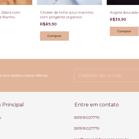
e Zebra com
Choker de linho azul marinho
Argola dourada
 e Banho
com pingente orgânico
R$39,90
R$89,90
-se e receba nossas ofertas.
Principal
Entre em contato
s
5511919027779
5511919027779