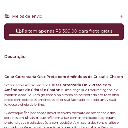
Meios de envio
Faltam apenas R$ 399,00 para frete grátis
Descrição
Colar Correntaria Ônix Preto com Amêndoas de Cristal e Chaton
Sofisticado e impactante, o
Colar Correntaria Ônix Preto com
Amêndoas de Cristal e Chaton
é uma peça que traduz elegância e
modernidade. Seu design combina a força da correntaria em tom ônix
preto com delicadas amêndoas de cristal facetado, criando um visual
luxuoso e cheio de brilho.
O destaque fica por conta dos cristais em formato de amêndoa e dos
detalhes em
chaton
, que refletem a luz com intensidade e agregam
profundidade e sofisticação à composição. A mistura dos tons grafite e
dourado confere versatilidade à peça, permitindo combinações com