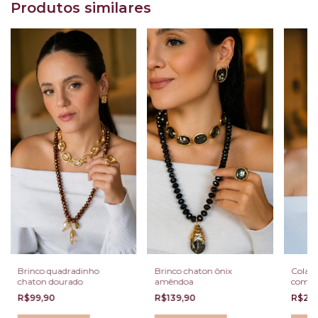
Produtos similares
Brinco quadradinho
Brinco chaton ônix
Colar 
chaton dourado
amêndoa
com am
ônix
R$99,90
R$139,90
R$22