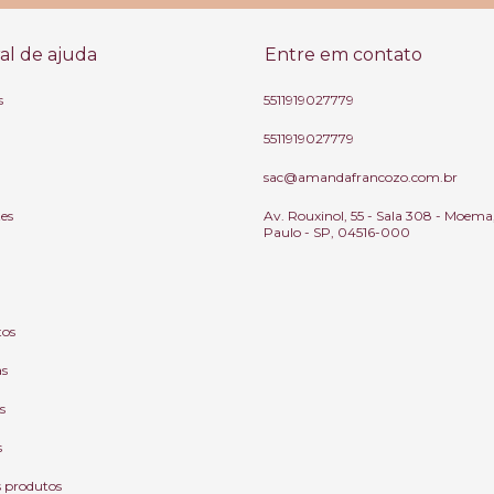
al de ajuda
Entre em contato
s
5511919027779
5511919027779
sac@amandafrancozo.com.br
tes
Av. Rouxinol, 55 - Sala 308 - Moema
Paulo - SP, 04516-000
tos
as
s
s
s produtos