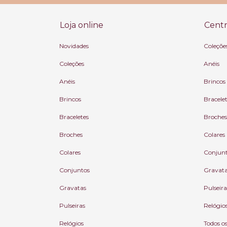
Loja online
Centr
Novidades
Coleçõe
Coleções
Anéis
Anéis
Brincos
Brincos
Bracele
Braceletes
Broches
Broches
Colares
Colares
Conjun
Conjuntos
Gravat
Gravatas
Pulseira
Pulseiras
Relógio
Relógios
Todos o