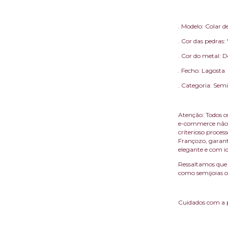
. Modelo: Colar 
. Cor das pedras
. Cor do metal: 
. Fecho: Lagosta
. Categoria: Semi
Atenção: Todos os
e-commerce não 
criterioso proce
Françozo, garant
elegante e com i
Ressaltamos que 
como semijoias ou
Cuidados com a 