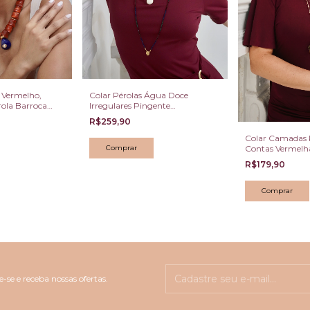
 Vermelho,
Colar Pérolas Água Doce
érola Barroca
Irregulares Pingente
Madrepérola e Cristais Coloridos
R$259,90
Colar Camadas 
Contas Vermelh
R$179,90
-se e receba nossas ofertas.