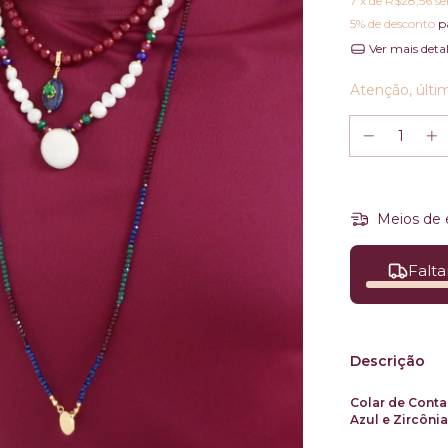
7
x de
R$28,56
se
5% de desconto
p
Ver mais deta
Atenção, últi
Meios de 
Falta
Descrição
Colar de Cont
Azul e Zircôni