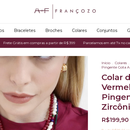
os
Braceletes
Broches
Colares
Conjuntos
G
tis em compras a partir de R$ 399
Parcelamos em até 7x no cartão de créd
Início
.
Colares
.
Pingente Gota Az
Colar 
Verme
Pingen
Zircôn
R$199,90