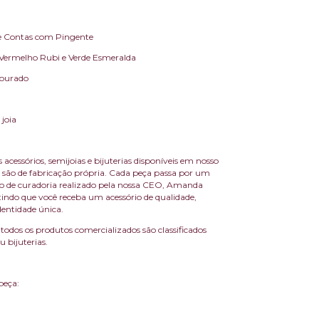
de Contas com Pingente
: Vermelho Rubi e Verde Esmeralda
Dourado
 joia
 acessórios, semijoias e bijuterias disponíveis em nosso
são de fabricação própria. Cada peça passa por um
sso de curadoria realizado pela nossa CEO, Amanda
indo que você receba um acessório de qualidade,
dentidade única.
todos os produtos comercializados são classificados
 bijuterias.
peça: