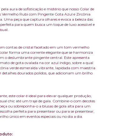
 pela aura de sofisticação e mistério que nosso Colar de
s Vermelho Rubi com Pingente Gota Azul e Zircônia
a. Uma peça que captura olhares e evoca a beleza das
, perfeita para quem busca um toque de luxo acessível e
isual.
om contas de cristal facetado em um tom vermelho
 colar forma uma corrente elegante que se harmoniza
m o deslumbrante pingente central. Este apresenta
ato de gota ovalada na cor azul índigo, sobre a qual
ônia verde esmeralda vibrante, lapidada com maestria
 detalhes dourados polidos, que adicionam um brilho
ante, este colar é ideal para elevar qualquer produção,
sual chic até um traje de gala. Combine-o com decotes
peça ou sobreponha-o a blusas de gola alta para um
 escolha perfeita para presentear ou para se presentear,
ilho único em eventos especiais ou no dia a dia.
oduto: