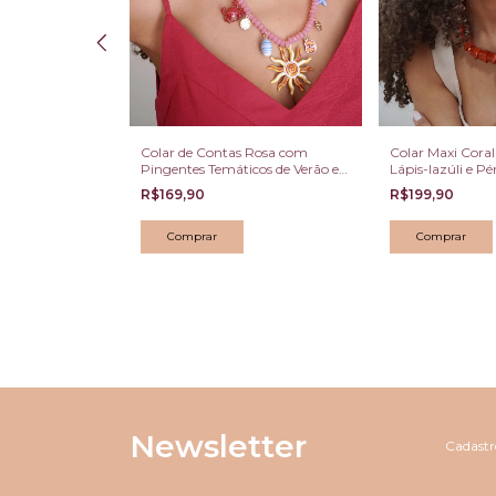
Colar de Contas Rosa com
Colar Maxi Coral
Pingentes Temáticos de Verão e
Lápis-lazúli e P
Sol
Dourado
R$169,90
R$199,90
 Brinco
ônias
Newsletter
Cadastre