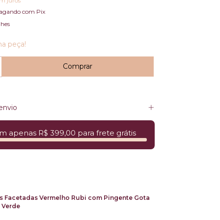
m juros
agando com Pix
lhes
ma peça!
envio
m apenas R$ 399,00 para frete grátis
as Facetadas Vermelho Rubi com Pingente Gota
a Verde