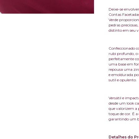
Deixe-se envolver
Contas Facetada
Verde proporcion
pedras preciosas
distinto em seu v
Confeccionado c
rubi profundo, o
perfeitamente co
uma base em form
repousa uma zirc
e emoldurada por
sutil e opulento.
Versátil e impact
desde um look ca
que valorizem a 
toque de cor. É a
garantindo um br
Detalhes do Pr