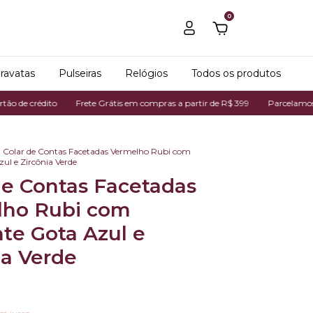
0
ravatas
Pulseiras
Relógios
Todos os produtos
ito
Frete Grátis em compras a partir de R$ 399
Parcelamos em até 7x n
Colar de Contas Facetadas Vermelho Rubi com
ul e Zircônia Verde
de Contas Facetadas
lho Rubi com
te Gota Azul e
ia Verde