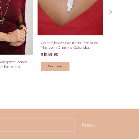
Colar Choker Dourado Temático
Mar com Charms Coloridos
R$149,90
Pingente Zebra
Conjunto Colar 
as Dourado
Redondos Pavê 
e Ródio
R$142,89