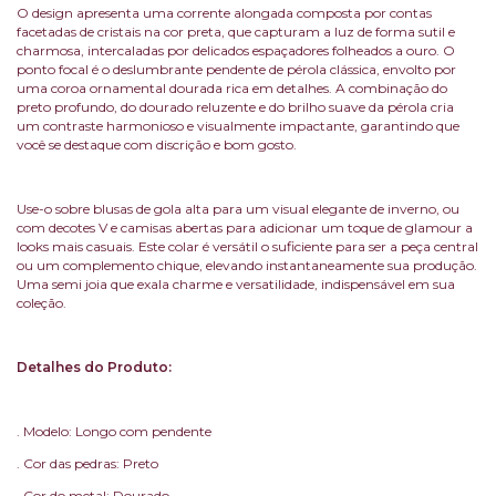
O design apresenta uma corrente alongada composta por contas
facetadas de cristais na cor preta, que capturam a luz de forma sutil e
charmosa, intercaladas por delicados espaçadores folheados a ouro. O
ponto focal é o deslumbrante pendente de pérola clássica, envolto por
uma coroa ornamental dourada rica em detalhes. A combinação do
preto profundo, do dourado reluzente e do brilho suave da pérola cria
um contraste harmonioso e visualmente impactante, garantindo que
você se destaque com discrição e bom gosto.
Use-o sobre blusas de gola alta para um visual elegante de inverno, ou
com decotes V e camisas abertas para adicionar um toque de glamour a
looks mais casuais. Este colar é versátil o suficiente para ser a peça central
ou um complemento chique, elevando instantaneamente sua produção.
Uma semi joia que exala charme e versatilidade, indispensável em sua
coleção.
Detalhes do Produto:
. Modelo: Longo com pendente
. Cor das pedras: Preto
. Cor do metal: Dourado