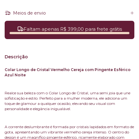
Meios de envio
Faltam apenas R$ 399,00 para frete grátis
Descrição
Colar Longo de Cristal Vermelho Cereja com Pingente Esférico
Azul Noite
Realce sua beleza com o Colar Longo de Cristal, uma semi joia que une
sofisticação e estilo. Perfeito para a mulher moderna, ele adiciona um
toque de glamour a qualquer ocasião, elevando seu visual com
personalidade e elegância inigualável.
A corrente deslumbrante é formada por cristais lapidados em formato de
gota, apresentando um vibrante vermelho cereja intenso. O centro do
design é um magnífico pingente esférico, ricamente elaborado com