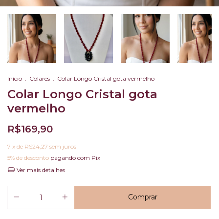
Início
.
Colares
.
Colar Longo Cristal gota vermelho
Colar Longo Cristal gota
vermelho
R$169,90
7
x de
R$24,27
sem juros
5% de desconto
pagando com Pix
Ver mais detalhes