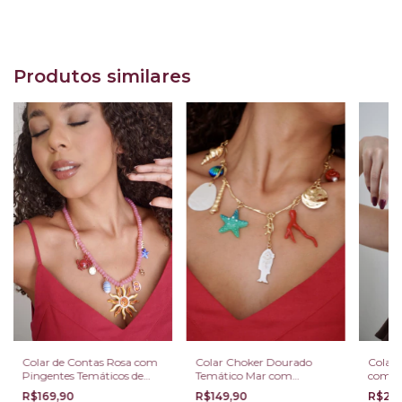
Produtos similares
Colar de Contas Rosa com
Colar Choker Dourado
Colar 
Pingentes Temáticos de
Temático Mar com
com Pi
Verão e Sol
Charms Coloridos
Madre
R$169,90
R$149,90
R$23