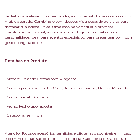
Perfeito para elevar qualquer produção, do casual chic ao look noturno
mais elaborado. Combine-o com decotes V ou peças de gola alta para
destacar sua beleza única. Uma escolha versátil que promete
transformar seu visual, adicionando um toque de cor vibrante e
personalidade. Ideal para eventos especiais ou para presentear com bom
gosto e originalidade.
Detalhes do Produto:
. Modelo: Colar de Contas com Pingente
. Cor das pedras: Vermelho Coral, Azul Ultramarino, Branco Perolado
. Cor do metal: Dourado
. Fecho: Fecho tipo lagosta
. Categoria: Semi joia
Atenção: Todos os acessórios, semijoias e bijuterias disponíveis em nosso
e-commerce não são de fabricação própria. Cada peça passa por um