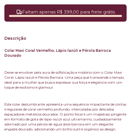
Faltam apenas R$ 399,00 para frete grátis
Descrição
Colar Maxi Coral Vermelho, Lápis-lazúli e Pérola Barroca
Dourado
Deixe-se envolver pela aura de sofisticação e mistério com o Colar Maxi
Coral, Lápis-lazúli e Pérola Barroca. Uma peça que transcende o tempo,
ideal para a mulher que busca expressar sua força e elegância com um
toque de exotismo e glamour.
Este colar deslumbrante apresenta uma sequência impactante de contas
irregulares de coral vermelho profundo, intercaladas por delicados
espaçadores metálicos dourados. O ponto focal é um majestoso pingente
em formato de gota de lápis-lazúli azul ultramarino, cuidadosamente
adornado por uma pérola de água doce barroca em um elegante
engaste dourado, adicionando um brilho sutil e orgânico ao design.