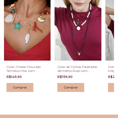
Colar Choker Dourado
Colar de Contas Facetadas
Colar 
Temático Mar com
Vermelho Rubi com
Irregu
Charms Coloridos
Pingente Gota Azul e
Madrep
R$149,90
R$199,90
R$25
Zircônia Verde
Colori