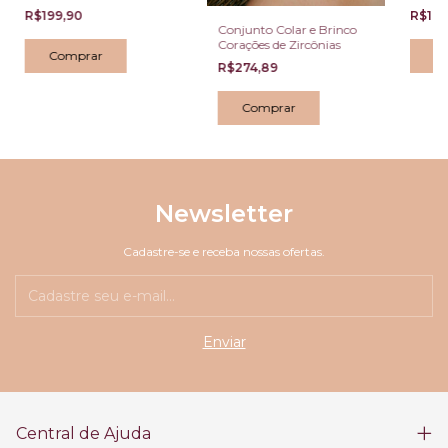
Barroca Dourado
Pingen
R$199,90
R$199
Zircôn
Conjunto Colar e Brinco
Corações de Zircônias
R$274,89
Newsletter
Cadastre-se e receba nossas ofertas.
Central de Ajuda