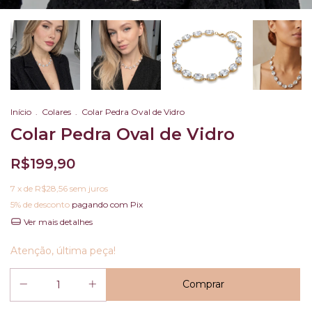
Início
.
Colares
.
Colar Pedra Oval de Vidro
Colar Pedra Oval de Vidro
R$199,90
7
x de
R$28,56
sem juros
5% de desconto
pagando com Pix
Ver mais detalhes
Atenção, última peça!