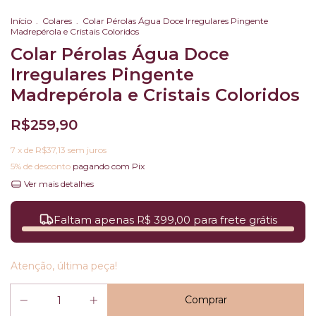
Início
.
Colares
.
Colar Pérolas Água Doce Irregulares Pingente
Madrepérola e Cristais Coloridos
Colar Pérolas Água Doce
Irregulares Pingente
Madrepérola e Cristais Coloridos
R$259,90
7
x de
R$37,13
sem juros
5% de desconto
pagando com Pix
Ver mais detalhes
Faltam apenas R$ 399,00 para frete grátis
Atenção, última peça!