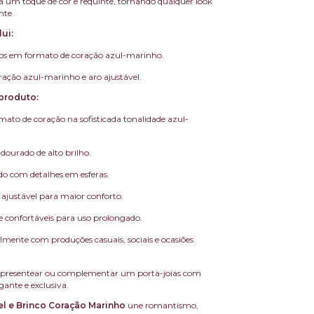
a um toque de cor e requinte, tornando qualquer look
nte.
ui:
cos em formato de coração azul-marinho.
ração azul-marinho e aro ajustável.
produto:
ato de coração na sofisticada tonalidade azul-
ourado de alto brilho.
do com detalhes em esferas.
ajustável para maior conforto.
 e confortáveis para uso prolongado.
mente com produções casuais, sociais e ocasiões
a presentear ou complementar um porta-joias com
ante e exclusiva.
l e Brinco Coração Marinho
une romantismo,