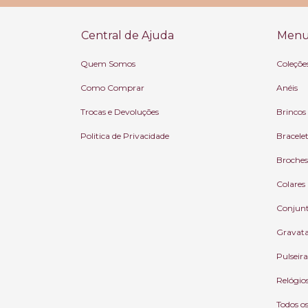
Central de Ajuda
Menu 
Quem Somos
Coleçõe
Como Comprar
Anéis
Trocas e Devoluções
Brincos
Politica de Privacidade
Bracele
Broches
Colares
Conjun
Gravat
Pulseira
Relógio
Todos o