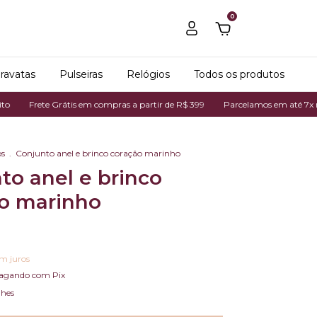
0
ravatas
Pulseiras
Relógios
Todos os produtos
te Grátis em compras a partir de R$ 399
Parcelamos em até 7x no cartão d
os
.
Conjunto anel e brinco coração marinho
to anel e brinco
o marinho
m juros
agando com Pix
lhes