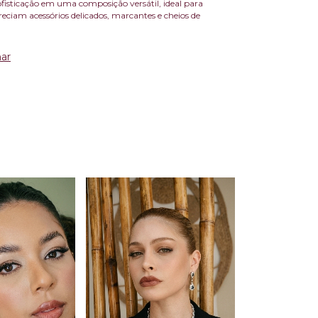
fisticação em uma composição versátil, ideal para
eciam acessórios delicados, marcantes e cheios de
ar