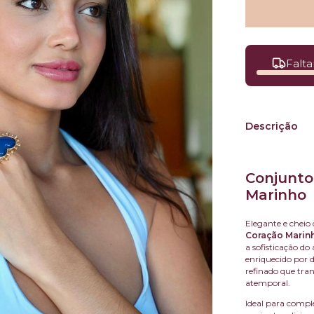
Falta
Descrição
Conjunto
Marinho
Elegante e cheio 
Coração Marin
a sofisticação 
enriquecido por d
refinado que tr
atemporal.
Ideal para compl