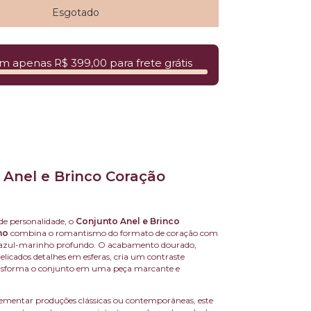
m apenas R$ 399,00 para frete grátis
 Anel e Brinco Coração
de personalidade, o
Conjunto Anel e Brinco
ho
combina o romantismo do formato de coração com
do azul-marinho profundo. O acabamento dourado,
elicados detalhes em esferas, cria um contraste
ansforma o conjunto em uma peça marcante e
ementar produções clássicas ou contemporâneas, este