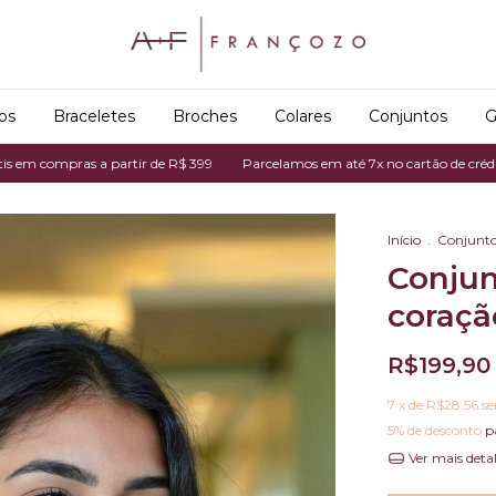
os
Braceletes
Broches
Colares
Conjuntos
G
pras a partir de R$ 399
Parcelamos em até 7x no cartão de crédito
Fre
Início
.
Conjunt
Conjun
coraçã
R$199,90
7
x de
R$28,56
se
5% de desconto
p
Ver mais deta