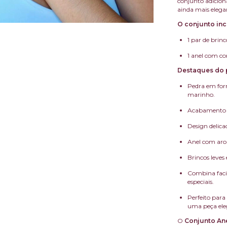
conjunto adicion
ainda mais elega
O conjunto incl
1 par de brin
1 anel com co
Destaques do 
Pedra em form
marinho.
Acabamento d
Design delica
Anel com aro 
Brincos leves
Combina facil
especiais.
Perfeito par
uma peça eleg
O
Conjunto Ane