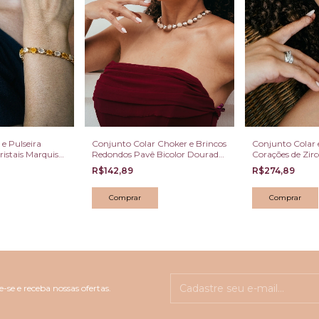
e Pulseira
Conjunto Colar Choker e Brincos
Conjunto Colar 
istais Marquise
Redondos Pavê Bicolor Dourado
Corações de Zirc
arentes
e Ródio
R$142,89
R$274,89
-se e receba nossas ofertas.