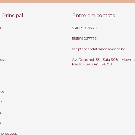
Principal
Entre em contato
s
5511919027779
5511919027779
sac@amandafrancozo.com.br
tes
Av. Rouxinol, 55 - Sala 308 - Moema
Paulo - SP, 04516-000
tos
as
s
s
s produtos