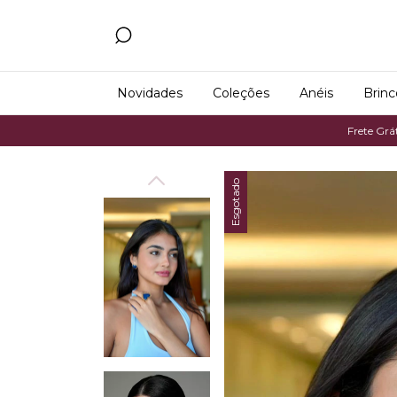
Novidades
Coleções
Anéis
Brinc
Frete Grátis em com
Esgotado