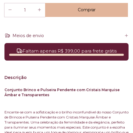
Meios de envio
Faltam apenas R$ 399,00 para frete grátis
Descrição
Conjunto Brinco e Pulseira Pendente com Cristais Marquise
Âmbar e Transparentes
Encante-se com a sofisticação e o brilho inconfundível do nosso Conjunto
de Brincos e Pulseira Pendente com Cristais Marquise Âmbar e
Transparentes. Uma celebração da feminilidade e da elegância, perfeito
para iluminar seus momentos mais especiais. Este conjunto é a escolha
ideal para quem busca um toque de glamour atemporal e um brilho que