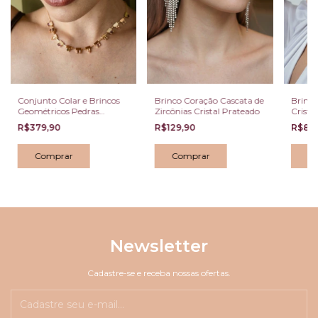
Conjunto Colar e Brincos
Brinco Coração Cascata de
Brinco
Geométricos Pedras
Zircônias Cristal Prateado
Crista
Coloridas Dourado
Ouro 
R$379,90
R$129,90
R$89
Newsletter
Cadastre-se e receba nossas ofertas.