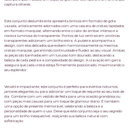
captura olhares.
Este conjunto deslumbrante apresenta brincos em formato de gota
vazada, artisticamente adornados com uma cascata de cristais lapidados
em formato marquise, alternando entre o calor do âmbar intenso e a
clareza luminosa do transparente. Pontos de luz centrais em zircônias
transparentes adicionam um brilho extra. A pulseira acompanha o
design, com elos delicados que exibem harmoniosamente os mesmos
cristais marquise, garantindo continuidade e fluidez ao seu visual. Ambas
as peças são banhadas em um luxuoso tom dourado, destacando a
beleza de cada pedra e a complexidade do design. A cravação em garra
assegura que cada cristal esteja firmemente posicionado, maximizando o
seu esplendor.
Versátil e impactante, este conjunto é perfeito para eventos noturnos,
jantares elegantes ou para adicionar um toque de requinte ao seu look de
dia. Combine com um vestido de festa para uma ocasião grandiosa ou
com peças mais casuais para um toque de glamour diário. É também
uma opção de presente memorável, celebrando a beleza e a
personalidade de quem o usa. Deixe que este conjunto seja o seu segredo
para um brilho inesquecível, realçando sua beleza natural com
sofisticação.