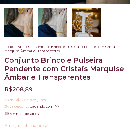
Início
.
Brincos
.
Conjunto Brinco e Pulseira Pendente com Cristais
Marquise Âmbar e Transparentes
Conjunto Brinco e Pulseira
Pendente com Cristais Marquise
Âmbar e Transparentes
R$208,89
7
x de
R$29,84
sem juros
5% de desconto
pagando com Pix
Ver mais detalhes
Atenção, última peça!