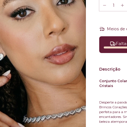
Meios de 
Falta
Descrição
Conjunto Colar
Cristais
Desperte a paixão
Brincos Corações
perfeita para a m
encantadores. Sin
beleza atemporal