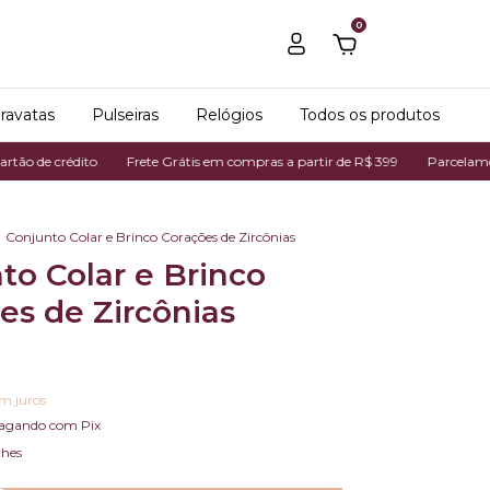
0
ravatas
Pulseiras
Relógios
Todos os produtos
ito
Frete Grátis em compras a partir de R$ 399
Parcelamos em até 7x n
Conjunto Colar e Brinco Corações de Zircônias
to Colar e Brinco
es de Zircônias
m juros
agando com Pix
lhes