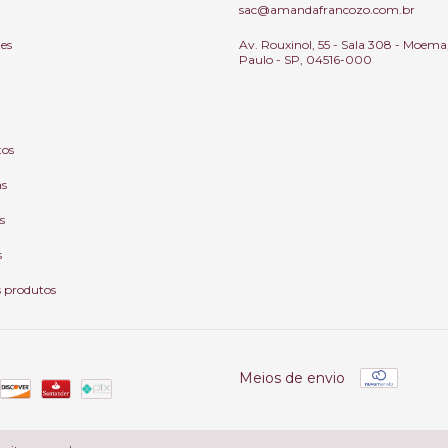
sac@amandafrancozo.com.br
tes
Av. Rouxinol, 55 - Sala 308 - Moema
Paulo - SP, 04516-000
tos
as
s
s
s produtos
Meios de envio