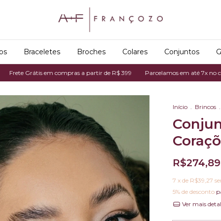
os
Braceletes
Broches
Colares
Conjuntos
G
tis em compras a partir de R$ 399
Parcelamos em até 7x no cartão de créd
Início
.
Brincos
.
Conjun
Coraçõ
R$274,89
7
x de
R$39,27
se
5% de desconto
p
Ver mais deta