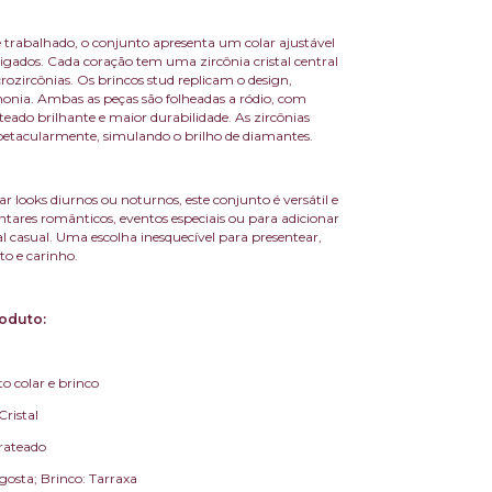
trabalhado, o conjunto apresenta um colar ajustável
ligados. Cada coração tem uma zircônia cristal central
rozircônias. Os brincos stud replicam o design,
nia. Ambas as peças são folheadas a ródio, com
ado brilhante e maior durabilidade. As zircônias
spetacularmente, simulando o brilho de diamantes.
ar looks diurnos ou noturnos, este conjunto é versátil e
ntares românticos, eventos especiais ou para adicionar
l casual. Uma escolha inesquecível para presentear,
to e carinho.
oduto:
o colar e brinco
Cristal
Prateado
agosta; Brinco: Tarraxa