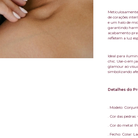
Meticulosamente 
de corações inter
e um halo de mic
garantindo harmo
acabamento prate
refletem a luz e
Ideal para ilumin
chic. Use-o em ja
glamour ao visua
simbolizando afe
Detalhes do Pr
. Modelo: Conjunt
. Cor das pedras: 
. Cor do metal: 
. Fecho: Colar: L