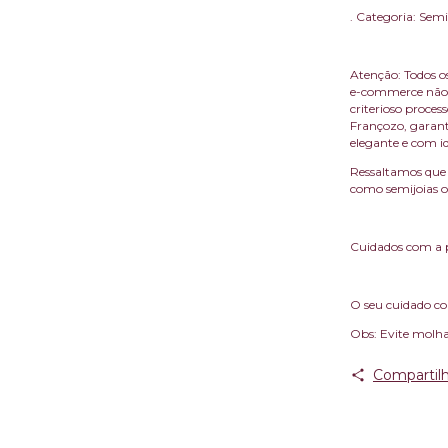
. Categoria: Semi
Atenção: Todos os
e-commerce não 
criterioso proce
Françozo, garant
elegante e com i
Ressaltamos que 
como semijoias ou
Cuidados com a 
O seu cuidado com
Obs: Evite molha
Compartilh