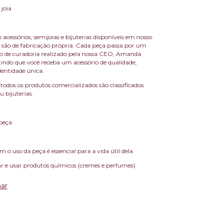
 joia
 acessórios, semijoias e bijuterias disponíveis em nosso
são de fabricação própria. Cada peça passa por um
sso de curadoria realizado pela nossa CEO, Amanda
indo que você receba um acessório de qualidade,
dentidade única.
todos os produtos comercializados são classificados
 bijuterias.
peça:
 o uso da peça é essencial para a vida útil dela.
r e usar produtos químicos (cremes e perfumes)
ar