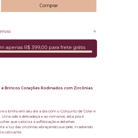
envio
m apenas R$ 399,00 para frete grátis
 e Brincos Corações Rodinados com Zircônias
 e o brilho em seu dia a dia com o Conjunto de Colar e
. Uma ode à delicadeza e ao romance, esta joia é
ulher que valoriza a sofisticação e detalhes
ta a luz das zircônias abraçando sua pele, irradiando
 e cativante.