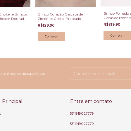
Brinco Folhado
Choker e Brincos
Brinco Coração Cascata de
Gotas de Esmer
icolor Dourado
Zircônias Cristal Prateado
R$319,90
R$129,90
-se e receba nossas ofertas.
Principal
Entre em contato
s
5511919027779
5511919027779