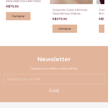
Abaulado Dourado Fosco
R$79,90
Conjunto Colar e Brincos
Conjun
Geométricos Pedras
Brinc
Coloridas Dourado
Bicolo
R$379,90
R$142
Newsletter
Cadastre-se e receba nossas ofertas.