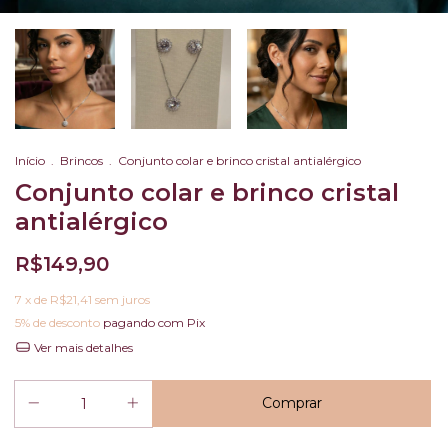
Início
.
Brincos
.
Conjunto colar e brinco cristal antialérgico
Conjunto colar e brinco cristal
antialérgico
R$149,90
7
x de
R$21,41
sem juros
5% de desconto
pagando com Pix
Ver mais detalhes