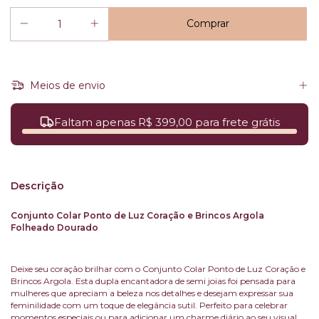
Meios de envio
Faltam apenas R$ 399,00 para frete grátis
Descrição
Conjunto Colar Ponto de Luz Coração e Brincos Argola
Folheado Dourado
Deixe seu coração brilhar com o Conjunto Colar Ponto de Luz Coração e
Brincos Argola. Esta dupla encantadora de semi joias foi pensada para
mulheres que apreciam a beleza nos detalhes e desejam expressar sua
feminilidade com um toque de elegância sutil. Perfeito para celebrar
momentos especiais ou para adicionar um charme diário ao seu visual.