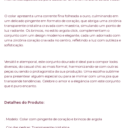
O colar apresenta uma corrente fina folheada a ouro, culminando em
um delicado pingente em formato de coração, que abriga uma zircônia
transparente cristalina cravada com maestria, simulando um ponto de
luz radiante. Os brincos, no estilo argola click, complementam o
conjunto com um design moderno e elegante, cada um adornado com
uma zircônia coração cravada no centro, refletindo a luz com sutileza e
sofisticação.
Versátil e atemporal, este conjunto dourado é ideal para compor looks
diversos, do casual chic ao mais formal, harmonizando-se com outras
peças ou sendo o protagonista da sua produção. Uma escolha sublime
para presentear alguém especial ou para se mimar com uma joia que
transcende tendências. Celebre o amor e a elegância com este conjunto
que é puro encanto.
Detalhes do Produto:
. Modelo: Colar com pingente de coração e brincos de argola
. Cor das pedras: Transparente cristalina