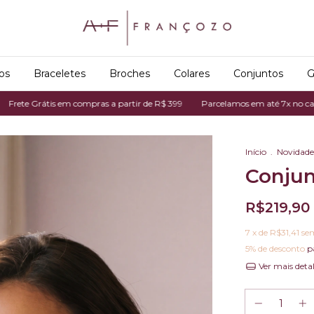
os
Braceletes
Broches
Colares
Conjuntos
G
rátis em compras a partir de R$ 399
Parcelamos em até 7x no cartão de cr
Início
.
Novidade
Conjun
R$219,90
7
x de
R$31,41
se
5% de desconto
p
Ver mais deta