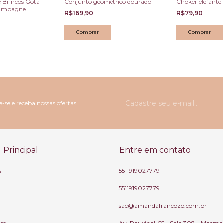
e Brincos Gota
Conjunto geométrico dourado
Choker elefante
hampagne
R$169,90
R$79,90
-se e receba nossas ofertas.
Principal
Entre em contato
s
5511919027779
5511919027779
sac@amandafrancozo.com.br
tes
Av. Rouxinol, 55 - Sala 308 - Moema