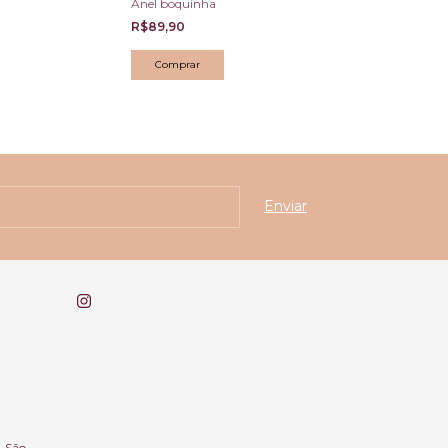
Anel boquinha
Brinco Vicky
R$89,90
R$89,90
Comprar
, São