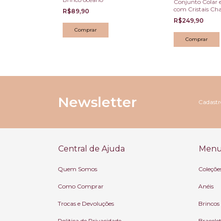
Conjunto Colar 
com Cristais C
R$89,90
R$249,90
Newsletter
Cadastre
Central de Ajuda
Menu 
Quem Somos
Coleçõe
Como Comprar
Anéis
Trocas e Devoluções
Brincos
Politica de Privacidade
Bracele