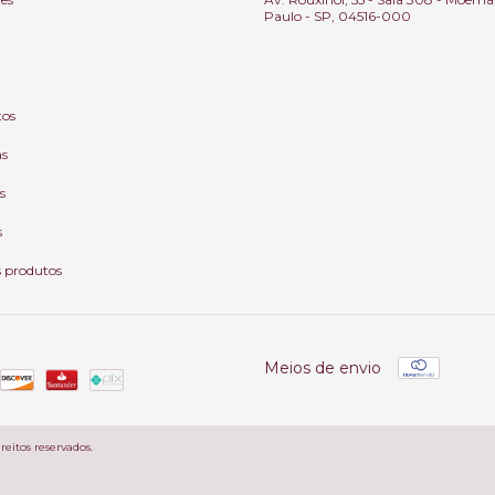
Paulo - SP, 04516-000
tos
as
s
s
s produtos
Meios de envio
reitos reservados.