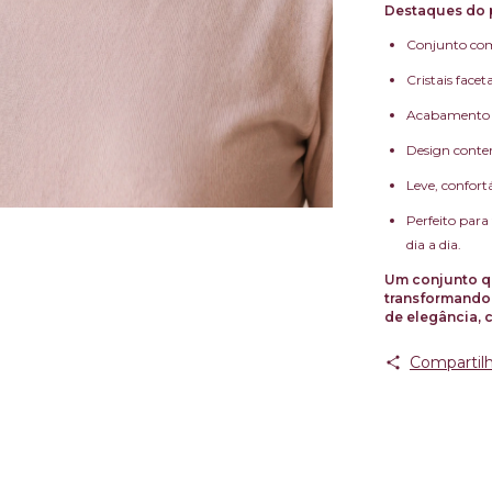
Destaques do 
Conjunto comp
Cristais face
Acabamento d
Design conte
Leve, confortá
Perfeito para
dia a dia.
Um conjunto qu
transformando
de elegância, 
Compartilh