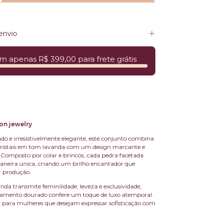
envio
m apenas R$ 399,00 para frete grátis
on jewelry
cado e irresistivelmente elegante, este conjunto combina
cristais em tom lavanda com um design marcante e
omposto por colar e brincos, cada pedra facetada
 maneira única, criando um brilho encantador que
r produção.
nda transmite feminilidade, leveza e exclusividade,
amento dourado confere um toque de luxo atemporal.
a para mulheres que desejam expressar sofisticação com