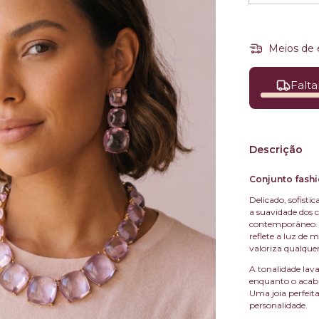
Meios de 
Falta
Descrição
Conjunto fashi
Delicado, sofisti
a suavidade dos 
contemporâneo. C
reflete a luz de
valoriza qualque
A tonalidade lava
enquanto o acab
Uma joia perfeit
personalidade.