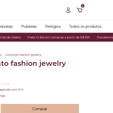
0
ravatas
Pulseiras
Relógios
Todos os produtos
édito
Frete Grátis em compras a partir de R$ 399
Parcelamos em até 7x
s
.
Conjunto fashion jewelry
to fashion jewelry
m juros
agando com Pix
lhes