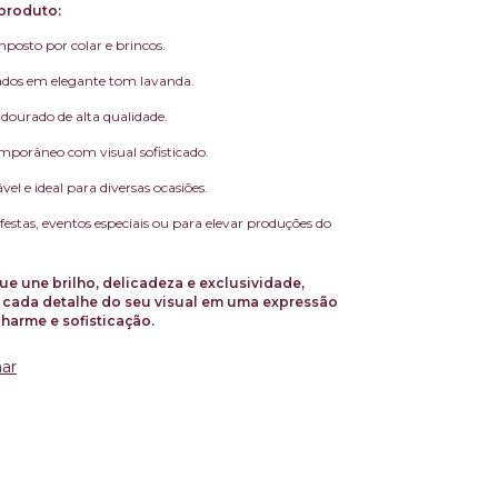
produto:
osto por colar e brincos.
tados em elegante tom lavanda.
ourado de alta qualidade.
mporâneo com visual sofisticado.
vel e ideal para diversas ocasiões.
 festas, eventos especiais ou para elevar produções do
e une brilho, delicadeza e exclusividade,
 cada detalhe do seu visual em uma expressão
charme e sofisticação.
ar